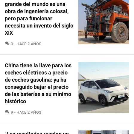
grande del mundo es una
obra de ingeniería colosal,
pero para funcionar
necesita un invento del siglo
XIX
COMENTARIOS
3
HACE 2 AÑOS
China tiene la llave para los
coches eléctricos a precio
de coches gasolina: ya ha
conseguido bajar el precio
de las baterías a su mínimo
histórico
COMENTARIOS
9
HACE 2 AÑOS
"Los resultados revelan un