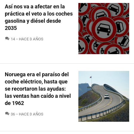
Así nos va a afectar en la
práctica el veto a los coches
gasolina y diésel desde
2035
COMENTARIOS
14
HACE 3 AÑOS
Noruega era el paraíso del
coche eléctrico, hasta que
se recortaron las ayudas:
las ventas han caído a nivel
de 1962
COMENTARIOS
36
HACE 3 AÑOS