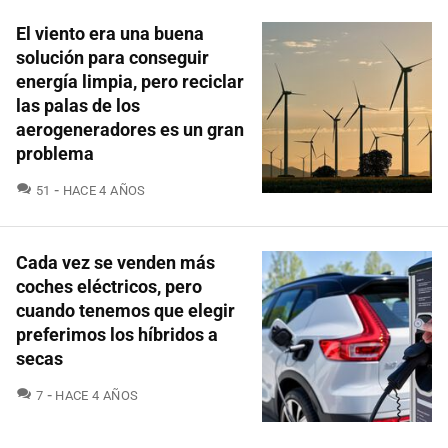
El viento era una buena
solución para conseguir
energía limpia, pero reciclar
las palas de los
aerogeneradores es un gran
problema
COMENTARIOS
51
HACE 4 AÑOS
Cada vez se venden más
coches eléctricos, pero
cuando tenemos que elegir
preferimos los híbridos a
secas
COMENTARIOS
7
HACE 4 AÑOS