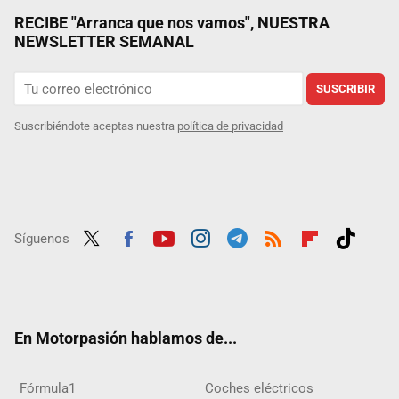
RECIBE "Arranca que nos vamos", NUESTRA
NEWSLETTER SEMANAL
SUSCRIBIR
Suscribiéndote aceptas nuestra
política de privacidad
Síguenos
Twit
Fac
Yout
Inst
Tele
RSS
Flip
Tikt
ter
ebo
ube
agra
gra
boar
ok
ok
m
m
d
En Motorpasión hablamos de...
Fórmula1
Coches eléctricos