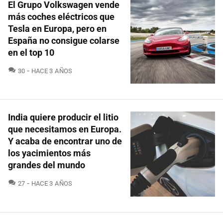
El Grupo Volkswagen vende
más coches eléctricos que
Tesla en Europa, pero en
España no consigue colarse
en el top 10
COMENTARIOS
30
HACE 3 AÑOS
India quiere producir el litio
que necesitamos en Europa.
Y acaba de encontrar uno de
los yacimientos más
grandes del mundo
COMENTARIOS
27
HACE 3 AÑOS