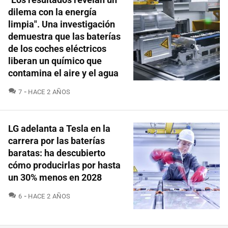
dilema con la energía
limpia". Una investigación
demuestra que las baterías
de los coches eléctricos
liberan un químico que
contamina el aire y el agua
COMENTARIOS
7
HACE 2 AÑOS
LG adelanta a Tesla en la
carrera por las baterías
baratas: ha descubierto
cómo producirlas por hasta
un 30% menos en 2028
COMENTARIOS
6
HACE 2 AÑOS