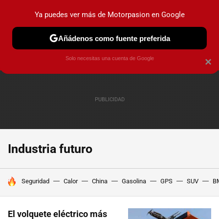
Ya puedes ver más de Motorpasion en Google
PRUEBAS
COCHES ELÉCTRICOS
OBSERVATORIO
F1
Añádenos como fuente preferida
Solo necesitas una cuenta de Google
×
Industria futuro
HOY SE HABLA DE
Seguridad
Calor
China
Gasolina
GPS
SUV
B
El volquete eléctrico más