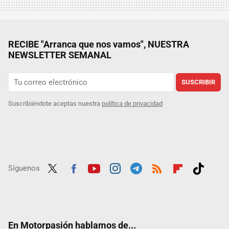
RECIBE "Arranca que nos vamos", NUESTRA
NEWSLETTER SEMANAL
SUSCRIBIR
Suscribiéndote aceptas nuestra
política de privacidad
Síguenos
Twit
Fac
Yout
Inst
Tele
RSS
Flip
Tikt
ter
ebo
ube
agra
gra
boar
ok
ok
m
m
d
En Motorpasión hablamos de...