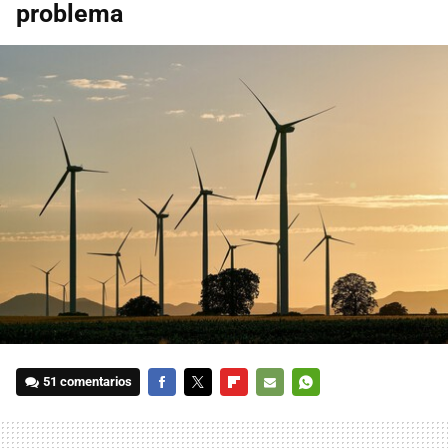
problema
51 comentarios
FACEBOOK
TWITTER
FLIPBOARD
E-
WHATSAPP
MAIL