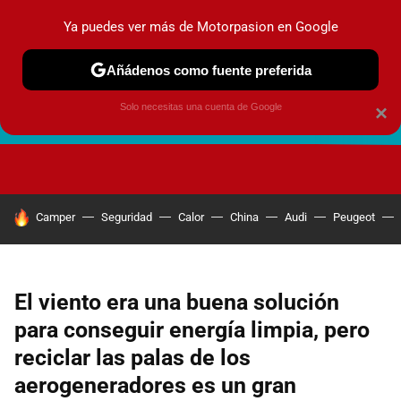
Ya puedes ver más de Motorpasion en Google
Añádenos como fuente preferida
Solo necesitas una cuenta de Google
×
FUTURO URBANO
EN MOVIMIENTO
ENERGÍA
SEGURI
HOY SE HABLA DE
Camper
Seguridad
Calor
China
Audi
Peugeot
El viento era una buena solución
para conseguir energía limpia, pero
reciclar las palas de los
aerogeneradores es un gran