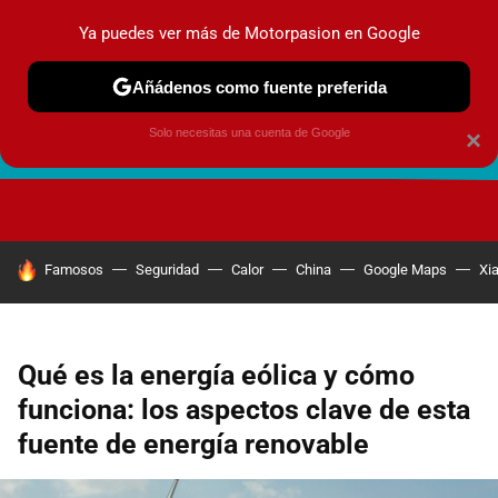
Ya puedes ver más de Motorpasion en Google
Añádenos como fuente preferida
Solo necesitas una cuenta de Google
×
FUTURO URBANO
EN MOVIMIENTO
ENERGÍA
SEGURI
HOY SE HABLA DE
Famosos
Seguridad
Calor
China
Google Maps
Xi
Qué es la energía eólica y cómo
funciona: los aspectos clave de esta
fuente de energía renovable