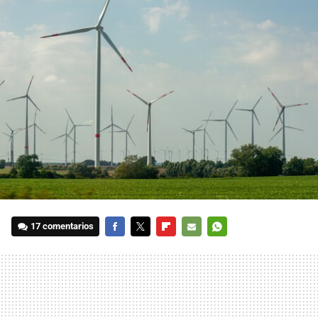
17 comentarios
FACEBOOK
TWITTER
FLIPBOARD
E-
WHATSAPP
MAIL