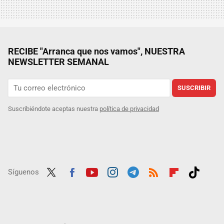
RECIBE "Arranca que nos vamos", NUESTRA
NEWSLETTER SEMANAL
SUSCRIBIR
Suscribiéndote aceptas nuestra
política de privacidad
Síguenos
Twit
Fac
Yout
Inst
Tele
RSS
Flip
Tikt
ter
ebo
ube
agra
gra
boar
ok
ok
m
m
d