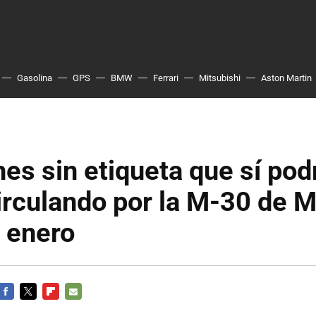
Gasolina
GPS
BMW
Ferrari
Mitsubishi
Aston Martin
es sin etiqueta que sí pod
irculando por la M-30 de M
e enero
FACEBOOK
TWITTER
FLIPBOARD
E-