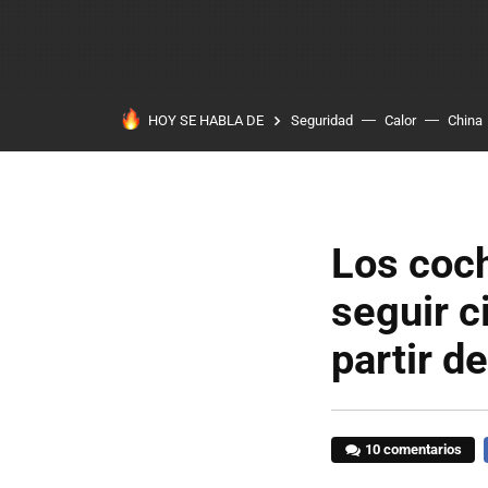
HOY SE HABLA DE
Seguridad
Calor
China
Los coch
seguir c
partir d
10 comentarios