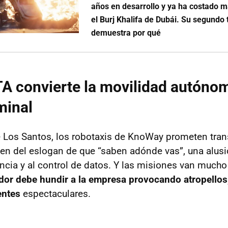
años en desarrollo y ya ha costado m
el Burj Khalifa de Dubái. Su segundo t
demuestra por qué
A convierte la movilidad autóno
minal
e Los Santos, los robotaxis de KnoWay prometen tra
n del eslogan de que “saben adónde vas”, una alusi
lancia y al control de datos. Y las misiones van much
ador debe hundir a la empresa provocando atropellos
entes
espectaculares.