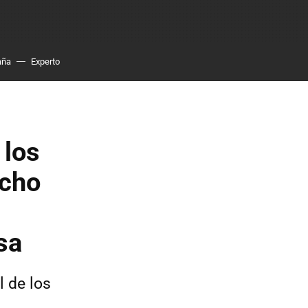
aña
Experto
 los
ucho
,
sa
 de los