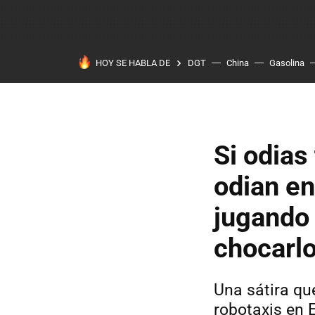
HOY SE HABLA DE
DGT
China
Gasolina
Si odias
odian en
jugando 
chocarlo
Una sátira qu
robotaxis en 