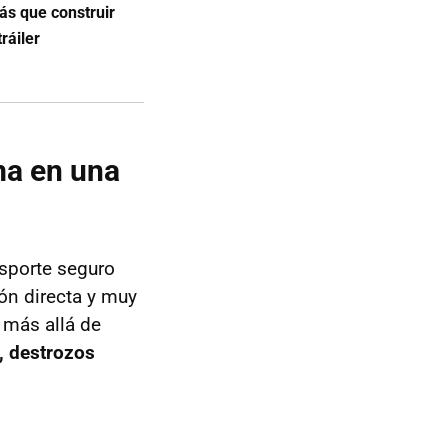
ás que construir
ráiler
ma en una
nsporte seguro
ón directa y muy
o más allá de
, destrozos