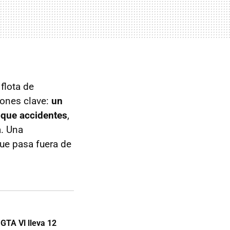
flota de
iones clave:
un
oque accidentes
,
a. Una
ue pasa fuera de
GTA Vl lleva 12