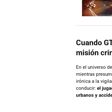
Cuando GT
misión cri
En el universo d
mientras presume
irónica a la vigi
conducir:
el jug
urbanos y accid