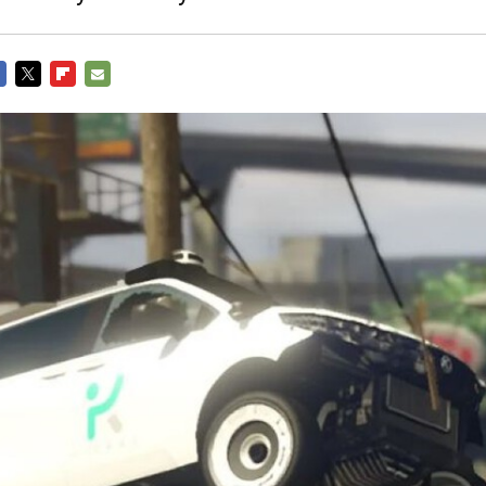
CEBOOK
TWITTER
FLIPBOARD
E-
MAIL