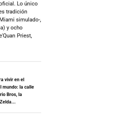
ficial. Lo único
es tradición
n Miami simulado-,
ga) y ocho
'Quan Priest,
 vivir en el
l mundo: la calle
io Bros, la
Zelda...