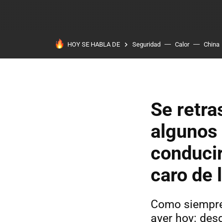
HOY SE HABLA DE
Seguridad
Calor
China
Se retra
algunos
conducir
caro de l
Como siempre,
ayer hoy: des