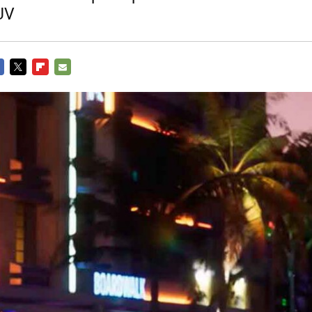
SUV
CEBOOK
TWITTER
FLIPBOARD
E-
MAIL