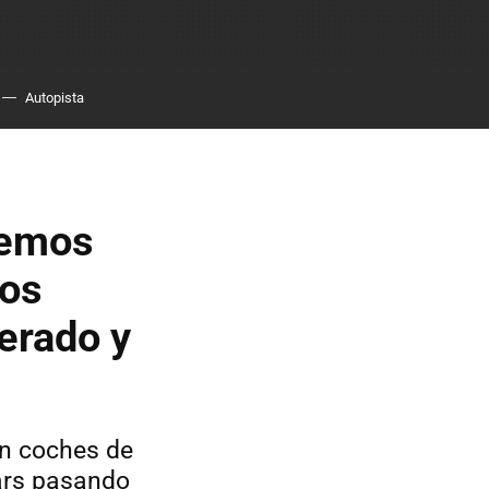
Autopista
cemos
mos
erado y
en coches de
ars pasando