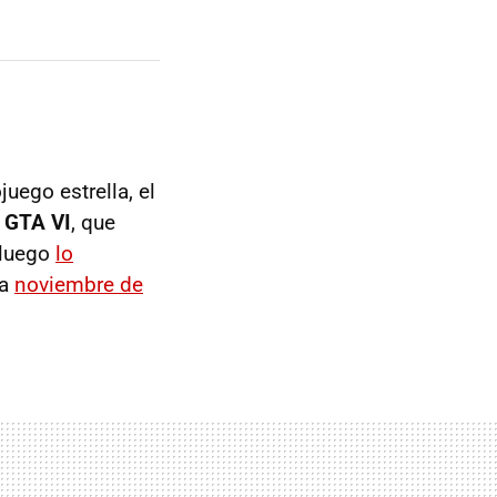
uego estrella, el
l
GTA VI
, que
 luego
lo
ta
noviembre de