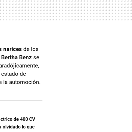
s narices
de los
y
Bertha Benz
se
Paradójicamente,
l estado de
de la automoción.
ctrico de 400 CV
a olvidado lo que