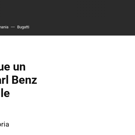
mania
Bugatti
ue un
arl Benz
le
oria