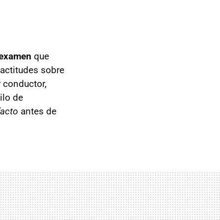
n examen
que
 actitudes sobre
r conductor,
ilo de
facto
antes de