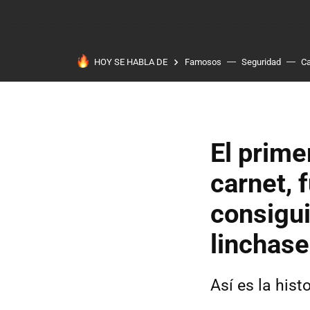
HOY SE HABLA DE
Famosos
Seguridad
Ca
El prime
carnet, 
consigui
linchas
Así es la hist