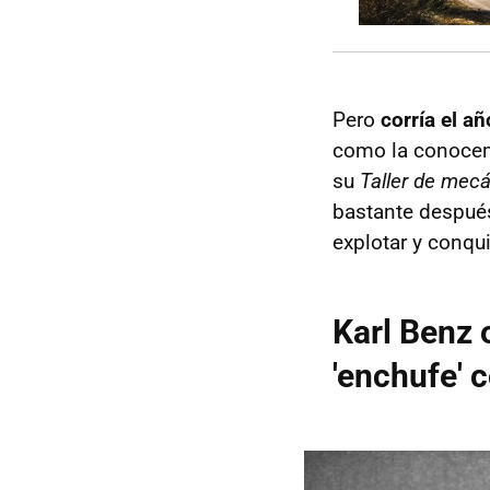
Pero
corría el a
como la conocemo
su
Taller de mecá
bastante después
explotar y conqui
Karl Benz 
'enchufe' 