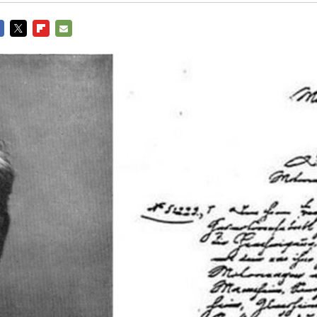
CEBOOK
TWITTER
FLIPBOARD
E-
MAIL