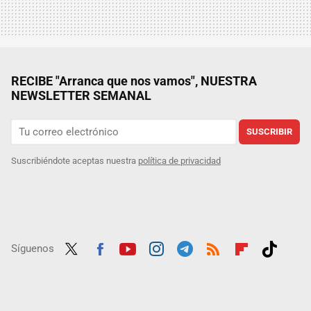
RECIBE "Arranca que nos vamos", NUESTRA
NEWSLETTER SEMANAL
SUSCRIBIR
Suscribiéndote aceptas nuestra
política de privacidad
Síguenos
Twit
Fac
Yout
Inst
Tele
RSS
Flip
Tikt
ter
ebo
ube
agra
gra
boar
ok