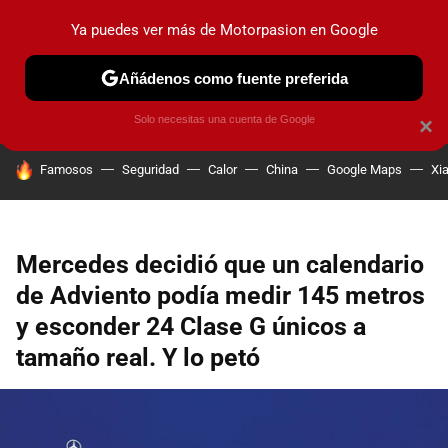
Ya puedes ver más de Motorpasion en Google
PRUEBAS
COCHES ELÉCTRICOS
OBSERVATORIO
F1
Añádenos como fuente preferida
Solo necesitas una cuenta de Google
×
HOY SE HABLA DE
Famosos
Seguridad
Calor
China
Google Maps
Xi
Mercedes decidió que un calendario
de Adviento podía medir 145 metros
y esconder 24 Clase G únicos a
tamaño real. Y lo petó