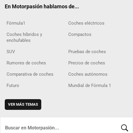
ok
m
m
d
En Motorpasión hablamos de...
Fórmula1
Coches eléctricos
Coches híbridos y
Compactos
enchufables
SUV
Pruebas de coches
Rumores de coches
Precios de coches
Comparativa de coches
Coches autónomos
Futuro
Mundial de Fórmula 1
VER MÁS TEMAS