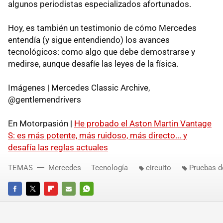
algunos periodistas especializados afortunados.
Hoy, es también un testimonio de cómo Mercedes
entendía (y sigue entendiendo) los avances
tecnológicos: como algo que debe demostrarse y
medirse, aunque desafíe las leyes de la física.
Imágenes | Mercedes Classic Archive,
@gentlemendrivers
En Motorpasión |
He probado el Aston Martin Vantage
S: es más potente, más ruidoso, más directo... y
desafía las reglas actuales
TEMAS
Mercedes
Tecnología
circuito
Pruebas d
FACEBOOK
TWITTER
FLIPBOARD
E-
WHATSAPP
MAIL