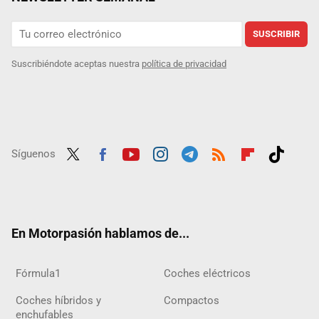
SUSCRIBIR
Suscribiéndote aceptas nuestra
política de privacidad
Síguenos
Twit
Fac
Yout
Inst
Tele
RSS
Flip
Tikt
ter
ebo
ube
agra
gra
boar
ok
ok
m
m
d
En Motorpasión hablamos de...
Fórmula1
Coches eléctricos
Coches híbridos y
Compactos
enchufables