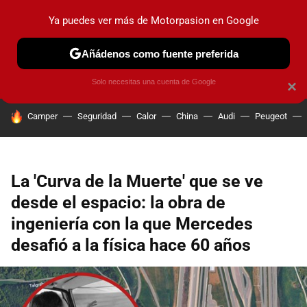
Ya puedes ver más de Motorpasion en Google
PRUEBAS
COCHES ELÉCTRICOS
OBSERVATORIO
F1
Añádenos como fuente preferida
Solo necesitas una cuenta de Google
×
HOY SE HABLA DE
Camper
Seguridad
Calor
China
Audi
Peugeot
La 'Curva de la Muerte' que se ve
desde el espacio: la obra de
ingeniería con la que Mercedes
desafió a la física hace 60 años