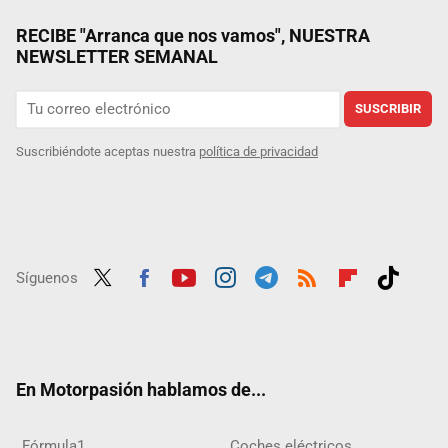
RECIBE "Arranca que nos vamos", NUESTRA
NEWSLETTER SEMANAL
SUSCRIBIR
Suscribiéndote aceptas nuestra
política de privacidad
Síguenos
Twit
Fac
Yout
Inst
Tele
RSS
Flip
Tikt
ter
ebo
ube
agra
gra
boar
ok
ok
m
m
d
En Motorpasión hablamos de...
Fórmula1
Coches eléctricos