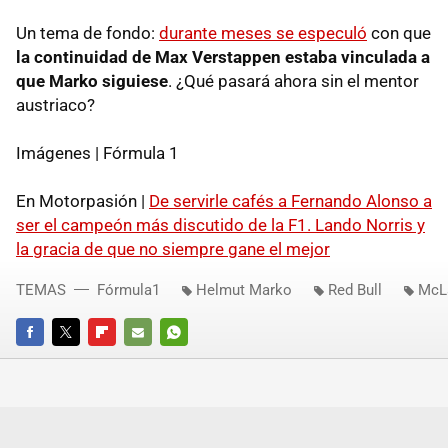
Un tema de fondo:
durante meses se especuló
con que
la continuidad de Max Verstappen estaba vinculada a
que Marko siguiese
. ¿Qué pasará ahora sin el mentor
austriaco?
Imágenes | Fórmula 1
En Motorpasión |
De servirle cafés a Fernando Alonso a
ser el campeón más discutido de la F1. Lando Norris y
la gracia de que no siempre gane el mejor
TEMAS
Fórmula1
Helmut Marko
Red Bull
McL
FACEBOOK
TWITTER
FLIPBOARD
E-
WHATSAPP
MAIL