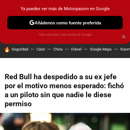
Ya puedes ver más de Motorpasion en Google
PRUEBAS
COCHES ELÉCTRICOS
OBSERVATORIO
F1
Añádenos como fuente preferida
Solo necesitas una cuenta de Google
×
HOY SE HABLA DE
Seguridad
Calor
China
Diésel
Google Maps
Xiaom
Red Bull ha despedido a su ex jefe
por el motivo menos esperado: fichó
a un piloto sin que nadie le diese
permiso