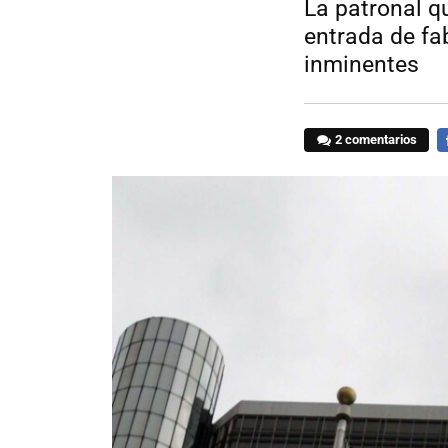
La patronal q
entrada de fa
inminentes
2 comentarios
F