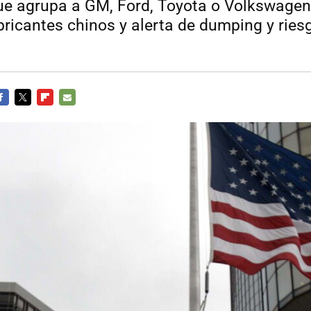
ue agrupa a GM, Ford, Toyota o Volkswagen 
bricantes chinos y alerta de dumping y ries
ACEBOOK
TWITTER
FLIPBOARD
E-
MAIL