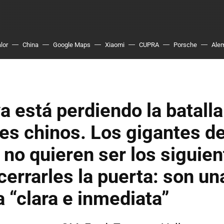
lor
China
Google Maps
Xiaomi
CUPRA
Porsche
Ale
a está perdiendo la batalla
es chinos. Los gigantes d
no quieren ser los siguien
cerrarles la puerta: son un
“clara e inmediata”