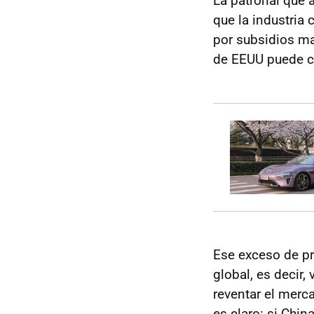
La patronal que 
que la industria
por subsidios ma
de EEUU puede co
Ese exceso de pr
global, es decir,
reventar el merc
es claro: si Chi