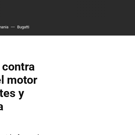
mania
Bugatti
 contra
el motor
tes y
a