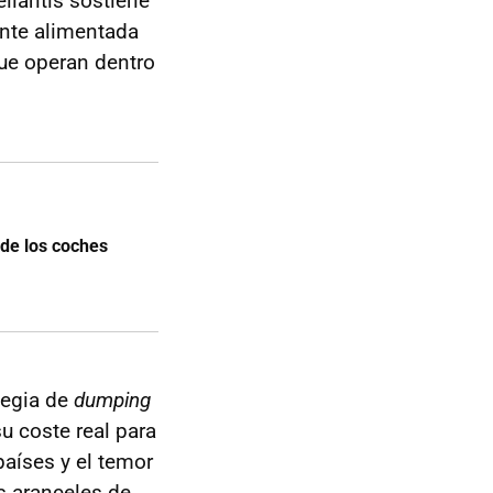
llantis sostiene
ente alimentada
que operan dentro
 de los coches
tegia de
dumping
su coste real para
países y el temor
s aranceles de