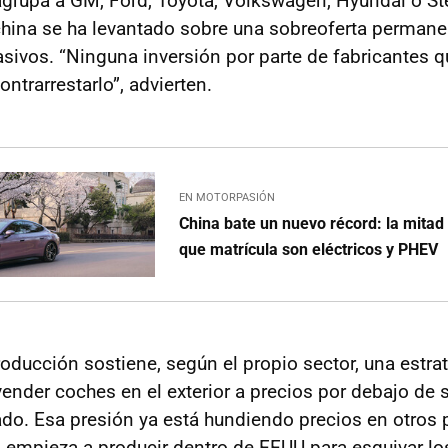
agrupa a GM, Ford, Toyota, Volkswagen, Hyundai o Ste
 china se ha levantado sobre una sobreoferta perman
sivos. “Ninguna inversión por parte de fabricantes 
ntrarrestarlo”, advierten.
EN MOTORPASIÓN
China bate un nuevo récord: la mitad
que matrícula son eléctricos y PHEV
oducción sostiene, según el propio sector, una estra
 vender coches en el exterior a precios por debajo de 
ado. Esa presión ya está hundiendo precios en otros 
na empieza a producir dentro de EEUU para esquivar lo