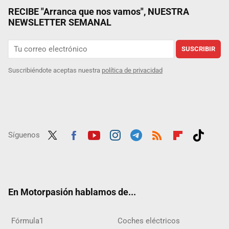
RECIBE "Arranca que nos vamos", NUESTRA
NEWSLETTER SEMANAL
SUSCRIBIR
Suscribiéndote aceptas nuestra
política de privacidad
Síguenos
Twit
Fac
Yout
Inst
Tele
RSS
Flip
Tikt
ter
ebo
ube
agra
gra
boar
ok
ok
m
m
d
En Motorpasión hablamos de...
Fórmula1
Coches eléctricos