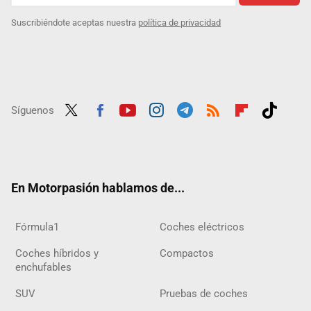
Suscribiéndote aceptas nuestra
política de privacidad
Síguenos
Twit
Fac
Yout
Inst
Tele
RSS
Flip
Tikt
ter
ebo
ube
agra
gra
boar
ok
ok
m
m
d
En Motorpasión hablamos de...
Fórmula1
Coches eléctricos
Coches híbridos y
Compactos
enchufables
SUV
Pruebas de coches