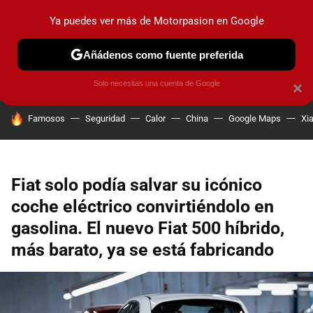
Ya puedes ver más de Motorpasion en Google
PRUEBAS
COCHES ELÉCTRICOS
OBSERVATORIO
F1
Añádenos como fuente preferida
Solo necesitas una cuenta de Google
×
HOY SE HABLA DE
Famosos
Seguridad
Calor
China
Google Maps
Xi
Fiat solo podía salvar su icónico
coche eléctrico convirtiéndolo en
gasolina. El nuevo Fiat 500 híbrido,
más barato, ya se está fabricando