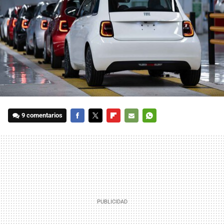
9 comentarios
FACEBOOK
TWITTER
FLIPBOARD
E-
WHATSAPP
MAIL