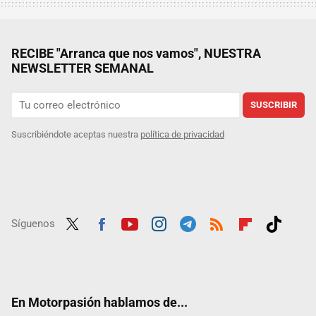
RECIBE "Arranca que nos vamos", NUESTRA
NEWSLETTER SEMANAL
SUSCRIBIR
Suscribiéndote aceptas nuestra
política de privacidad
Síguenos
Twit
Fac
Yout
Inst
Tele
RSS
Flip
Tikt
ter
ebo
ube
agra
gra
boar
ok
ok
m
m
d
En Motorpasión hablamos de...