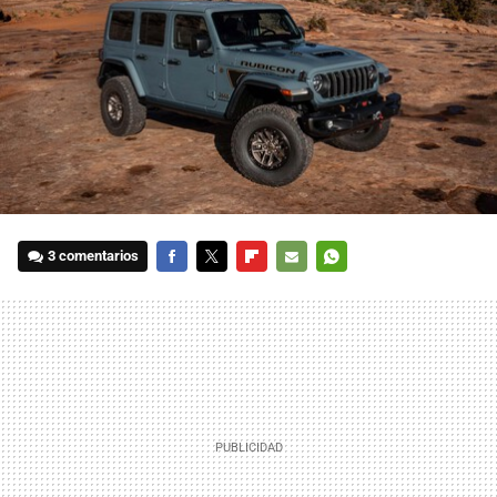
3 comentarios
FACEBOOK
TWITTER
FLIPBOARD
E-
WHATSAPP
MAIL