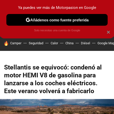
Ya puedes ver más de Motorpasion en Google
PRUEBAS
COCHES ELÉCTRICOS
OBSERVATORIO
F1
Añádenos como fuente preferida
Solo necesitas una cuenta de Google
×
HOY SE HABLA DE
Camper
Seguridad
Calor
China
Diésel
Google Ma
Stellantis se equivocó: condenó al
motor HEMI V8 de gasolina para
lanzarse a los coches eléctricos.
Este verano volverá a fabricarlo