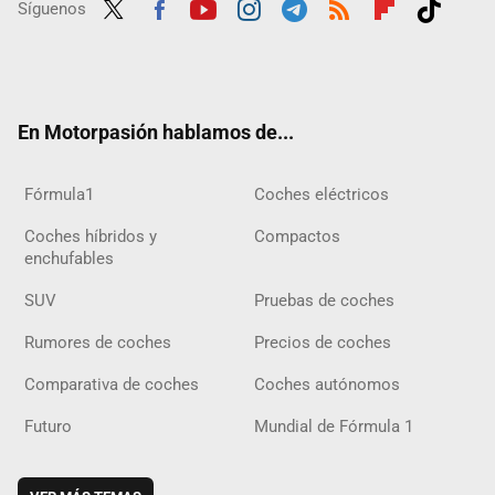
Síguenos
Twit
Fac
Yout
Inst
Tele
RSS
Flip
Tikt
ter
ebo
ube
agra
gra
boar
ok
ok
m
m
d
En Motorpasión hablamos de...
Fórmula1
Coches eléctricos
Coches híbridos y
Compactos
enchufables
SUV
Pruebas de coches
Rumores de coches
Precios de coches
Comparativa de coches
Coches autónomos
Futuro
Mundial de Fórmula 1