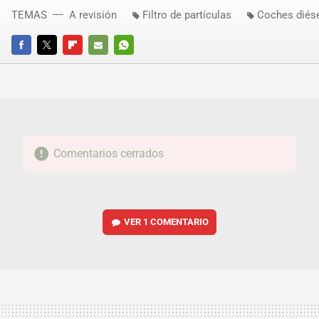
TEMAS
A revisión
Filtro de partículas
Coches diés
FACEBOOK
TWITTER
FLIPBOARD
E-
WHATSAPP
MAIL
Comentarios cerrados
VER
1 COMENTARIO