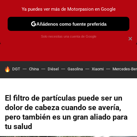
Ya puedes ver más de Motorpasion en Google
Añádenos como fuente preferida
FRENOS
CAMBIO DE ACEITE
AIRE ACONDICIONADO
Solo necesitas una cuenta de Google
×
HOY SE HABLA DE
DGT
China
Diésel
Gasolina
Xiaomi
Mercedes-Be
El filtro de partículas puede ser un
dolor de cabeza cuando se avería,
pero también es un gran aliado para
tu salud