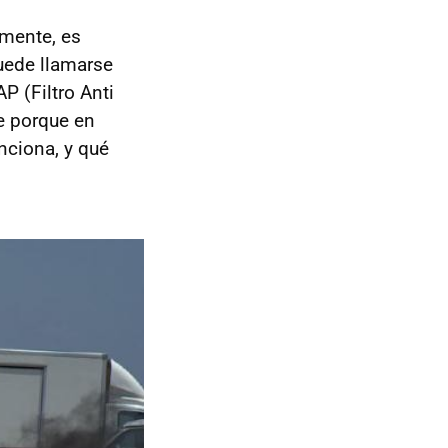
amente, es
uede llamarse
P (Filtro Anti
e porque en
ciona, y qué