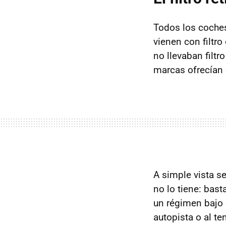
Todos los coch
vienen con filtro
no llevaban filt
marcas ofrecían c
A simple vista s
no lo tiene: bast
un régimen bajo d
autopista o al te