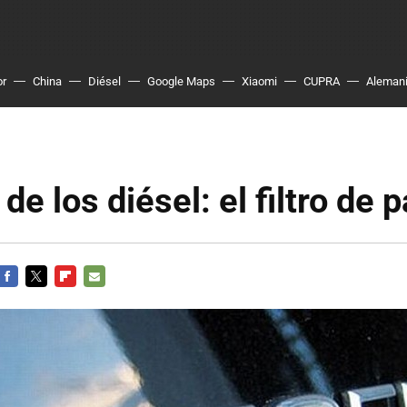
or
China
Diésel
Google Maps
Xiaomi
CUPRA
Aleman
de los diésel: el filtro de 
FACEBOOK
TWITTER
FLIPBOARD
E-
MAIL