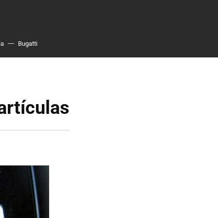
ia
Bugatti
partículas