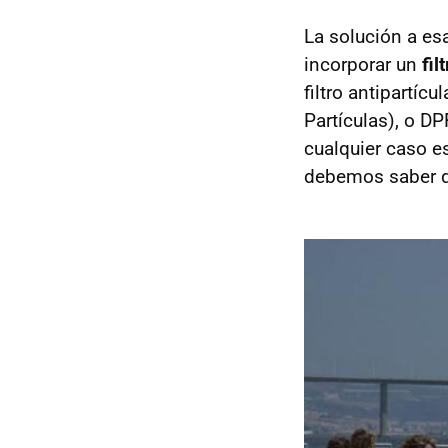
La solución a es
incorporar un
fil
filtro antipartíc
Partículas), o D
cualquier caso 
debemos saber de