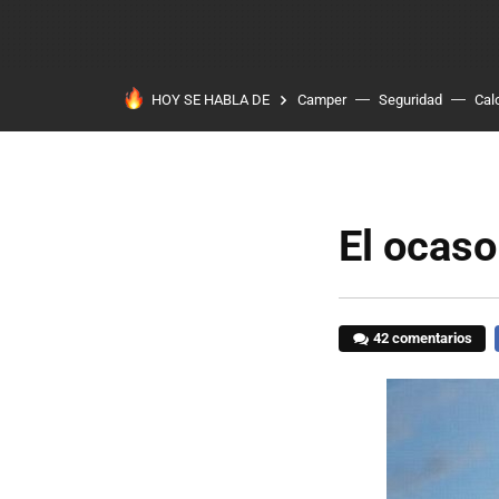
HOY SE HABLA DE
Camper
Seguridad
Cal
El ocaso 
42 comentarios