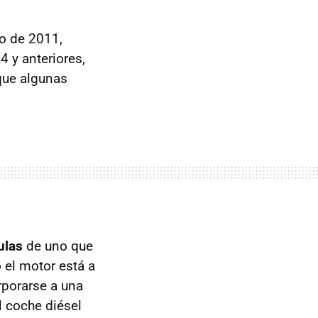
ro de 2011,
4 y anteriores,
 que algunas
culas
de uno que
 el motor está a
rporarse a una
l coche diésel