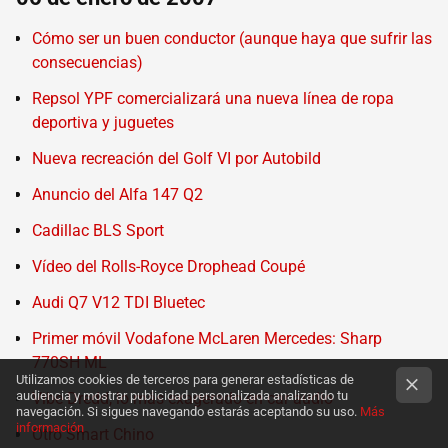
Cómo ser un buen conductor (aunque haya que sufrir las
consecuencias)
Repsol YPF comercializará una nueva línea de ropa
deportiva y juguetes
Nueva recreación del Golf VI por Autobild
Anuncio del Alfa 147 Q2
Cadillac BLS Sport
Vídeo del Rolls-Royce Drophead Coupé
Audi Q7 V12 TDI Bluetec
Primer móvil Vodafone McLaren Mercedes: Sharp
770SH ML
Utilizamos cookies de terceros para generar estadísticas de
audiencia y mostrar publicidad personalizada analizando tu
Vibe Dredd, lo más exagerado en car audio
navegación. Si sigues navegando estarás aceptando su uso.
Más
información
Otro Smart Chino