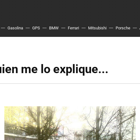
Gasolina
GPS
BMW
Ferrari
Mitsubishi
Porsche
ien me lo explique...