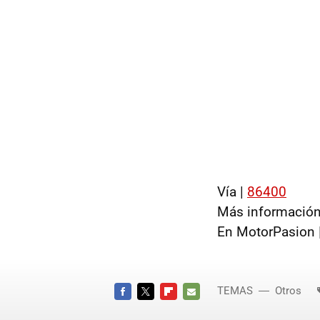
Vía |
86400
Más información
En MotorPasion 
TEMAS
Otros
FACEBOOK
TWITTER
FLIPBOARD
E-