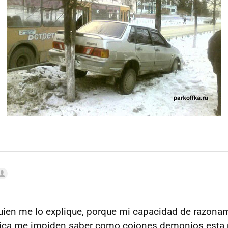
guien me lo explique, porque mi capacidad de razona
ógica me impiden saber como
cojones
demonios esta 