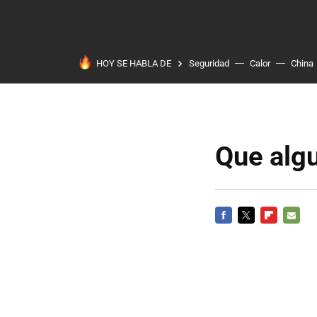
HOY SE HABLA DE
Seguridad
Calor
China
Que algu
FACEBOOK
TWITTER
FLIPBOARD
E-
MAIL