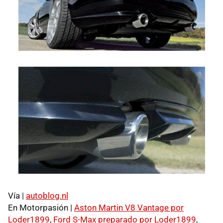
Vía |
autoblog.nl
En Motorpasión |
Aston Martin V8 Vantage por
Loder1899
,
Ford S-Max preparado por Loder1899
,