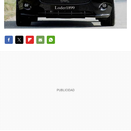
FACEBOOK
TWITTER
FLIPBOARD
E-
WHATSAPP
MAIL