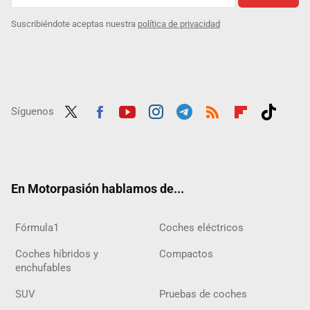
Suscribiéndote aceptas nuestra
política de privacidad
Síguenos
Twit
Fac
Yout
Inst
Tele
RSS
Flip
Tikt
ter
ebo
ube
agra
gra
boar
ok
ok
m
m
d
En Motorpasión hablamos de...
Fórmula1
Coches eléctricos
Coches híbridos y
Compactos
enchufables
SUV
Pruebas de coches