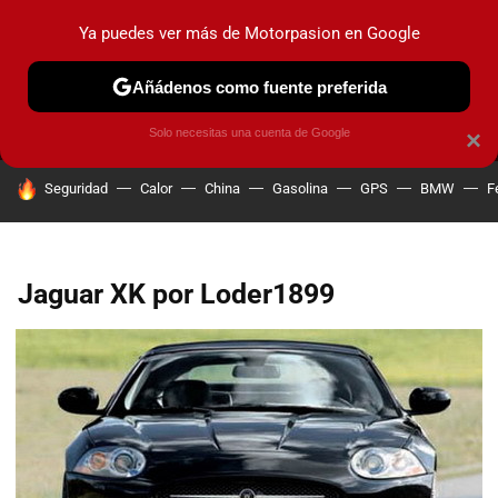
Ya puedes ver más de Motorpasion en Google
MENÚ
NUEVO
Añádenos como fuente preferida
PRUEBAS
COCHES ELÉCTRICOS
OBSERVATORIO
F1
Solo necesitas una cuenta de Google
×
HOY SE HABLA DE
Seguridad
Calor
China
Gasolina
GPS
BMW
F
Jaguar XK por Loder1899