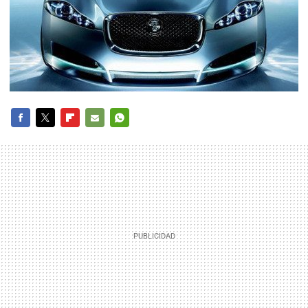
FACEBOOK
TWITTER
FLIPBOARD
E-
WHATSAPP
MAIL