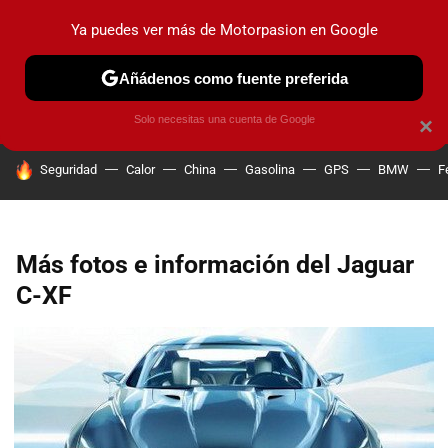
Ya puedes ver más de Motorpasion en Google
PRUEBAS
COCHES ELÉCTRICOS
OBSERVATORIO
F1
Añádenos como fuente preferida
Solo necesitas una cuenta de Google
×
HOY SE HABLA DE
Seguridad
Calor
China
Gasolina
GPS
BMW
F
Más fotos e información del Jaguar
C-XF