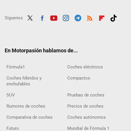
Síguenos
Twit
Fac
Yout
Inst
Tele
RSS
Flip
Tikt
ter
ebo
ube
agra
gra
boar
ok
ok
m
m
d
En Motorpasión hablamos de...
Fórmula1
Coches eléctricos
Coches híbridos y
Compactos
enchufables
SUV
Pruebas de coches
Rumores de coches
Precios de coches
Comparativa de coches
Coches autónomos
Futuro
Mundial de Fórmula 1