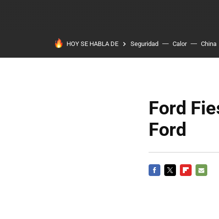
HOY SE HABLA DE
Seguridad
Calor
China
Ford Fie
Ford
FACEBOOK
TWITTER
FLIPBOARD
E-
MAIL