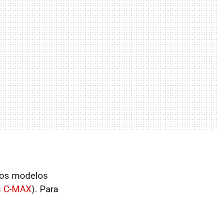
imos modelos
s C-MAX
). Para