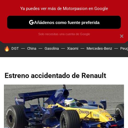
Ya puedes ver más de Motorpasion en Google
PRUEBAS
COCHES ELÉCTRICOS
OBSERVATORIO
F1
Añádenos como fuente preferida
Solo necesitas una cuenta de Google
×
HOY SE HABLA DE
DGT
China
Gasolina
Xiaomi
Mercedes-Benz
Peug
Estreno accidentado de Renault