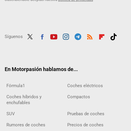
Síguenos
Twit
Fac
Yout
Inst
Tele
RSS
Flip
Tikt
ter
ebo
ube
agra
gra
boar
ok
ok
m
m
d
En Motorpasión hablamos de...
Fórmula1
Coches eléctricos
Coches híbridos y
Compactos
enchufables
SUV
Pruebas de coches
Rumores de coches
Precios de coches