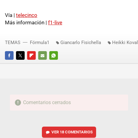
Vía |
telecinco
Más información |
f1-live
TEMAS
Fórmula1
Giancarlo Fisichella
Heikki Kova
FACEBOOK
TWITTER
FLIPBOARD
E-
WHATSAPP
MAIL
Comentarios cerrados
VER
18 COMENTARIOS