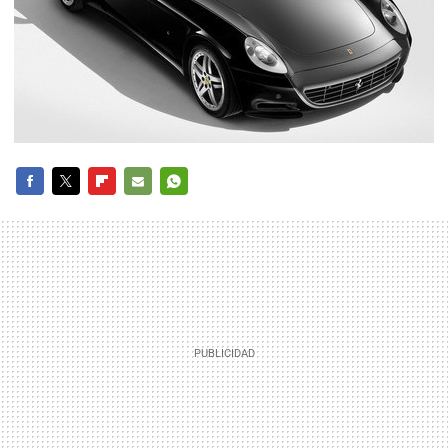
FACEBOOK
TWITTER
FLIPBOARD
E-
WHATSAPP
MAIL