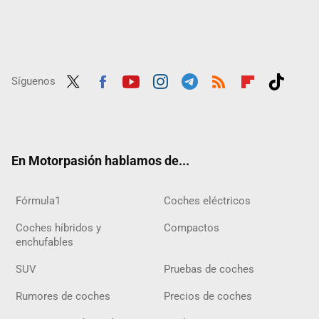
Síguenos
Twit
Fac
Yout
Inst
Tele
RSS
Flip
Tikt
ter
ebo
ube
agra
gra
boar
ok
ok
m
m
d
En Motorpasión hablamos de...
Fórmula1
Coches eléctricos
Coches híbridos y
Compactos
enchufables
SUV
Pruebas de coches
Rumores de coches
Precios de coches