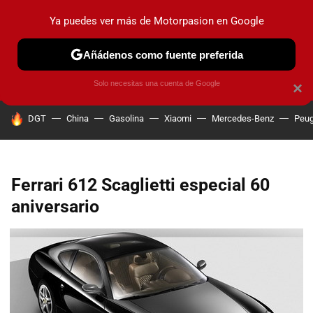
Ya puedes ver más de Motorpasion en Google
PRUEBAS
COCHES ELÉCTRICOS
OBSERVATORIO
F1
Añádenos como fuente preferida
Solo necesitas una cuenta de Google
×
HOY SE HABLA DE
DGT
China
Gasolina
Xiaomi
Mercedes-Benz
Peug
Ferrari 612 Scaglietti especial 60
aniversario