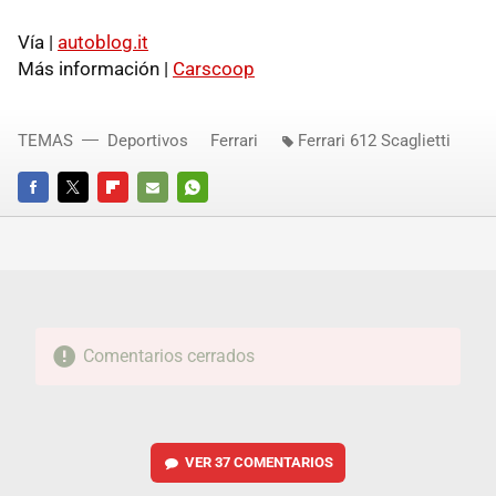
Vía |
autoblog.it
Más información |
Carscoop
TEMAS
Deportivos
Ferrari
Ferrari 612 Scaglietti
FACEBOOK
TWITTER
FLIPBOARD
E-
WHATSAPP
MAIL
Comentarios cerrados
VER
37 COMENTARIOS