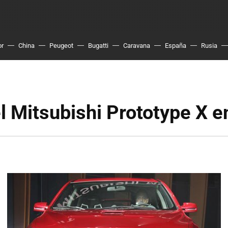
or
China
Peugeot
Bugatti
Caravana
España
Rusia
l Mitsubishi Prototype X e