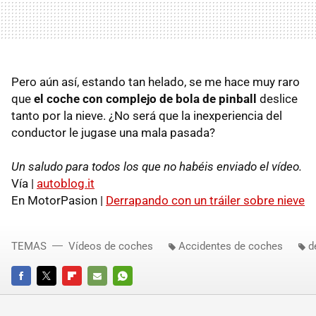
Pero aún así, estando tan helado, se me hace muy raro
que
el coche con complejo de bola de pinball
deslice
tanto por la nieve. ¿No será que la inexperiencia del
conductor le jugase una mala pasada?
Un saludo para todos los que no habéis enviado el vídeo.
Vía |
autoblog.it
En MotorPasion |
Derrapando con un tráiler sobre nieve
TEMAS
Vídeos de coches
Accidentes de coches
d
FACEBOOK
TWITTER
FLIPBOARD
E-
WHATSAPP
MAIL