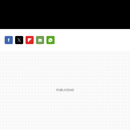
FACEBOOK
TWITTER
FLIPBOARD
E-
WHATSAPP
MAIL