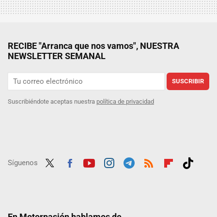
RECIBE "Arranca que nos vamos", NUESTRA
NEWSLETTER SEMANAL
SUSCRIBIR
Suscribiéndote aceptas nuestra
política de privacidad
Síguenos
Twit
Fac
Yout
Inst
Tele
RSS
Flip
Tikt
ter
ebo
ube
agra
gra
boar
ok
ok
m
m
d
En Motorpasión hablamos de...