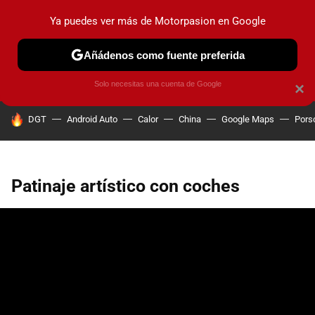
Ya puedes ver más de Motorpasion en Google
PRUEBAS
COCHES ELÉCTRICOS
OBSERVATORIO
F1
Añádenos como fuente preferida
Solo necesitas una cuenta de Google
×
HOY SE HABLA DE
DGT
Android Auto
Calor
China
Google Maps
Pors
Patinaje artístico con coches