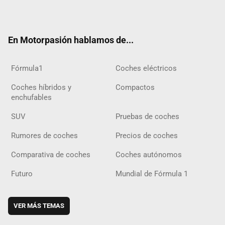
ter
ebo
ube
agra
gra
boar
ok
ok
m
m
d
En Motorpasión hablamos de...
Fórmula1
Coches eléctricos
Coches híbridos y
Compactos
enchufables
SUV
Pruebas de coches
Rumores de coches
Precios de coches
Comparativa de coches
Coches autónomos
Futuro
Mundial de Fórmula 1
VER MÁS TEMAS