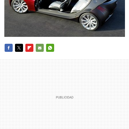
FACEBOOK
TWITTER
FLIPBOARD
E-
WHATSAPP
MAIL