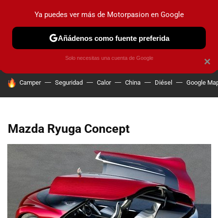
Ya puedes ver más de Motorpasion en Google
PRUEBAS
COCHES ELÉCTRICOS
OBSERVATORIO
F1
Añádenos como fuente preferida
Solo necesitas una cuenta de Google
×
HOY SE HABLA DE
Camper
Seguridad
Calor
China
Diésel
Google Ma
Mazda Ryuga Concept