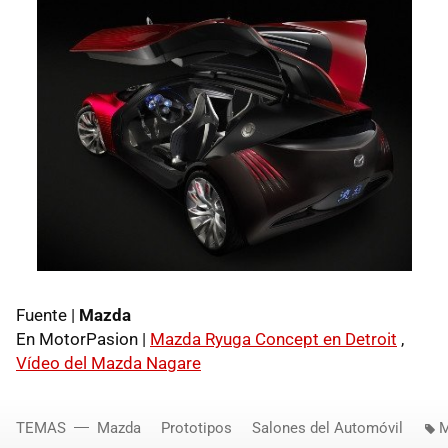
Fuente |
Mazda
En MotorPasion |
Mazda Ryuga Concept en Detroit
,
Vídeo del Mazda Nagare
TEMAS
Mazda
Prototipos
Salones del Automóvil
M