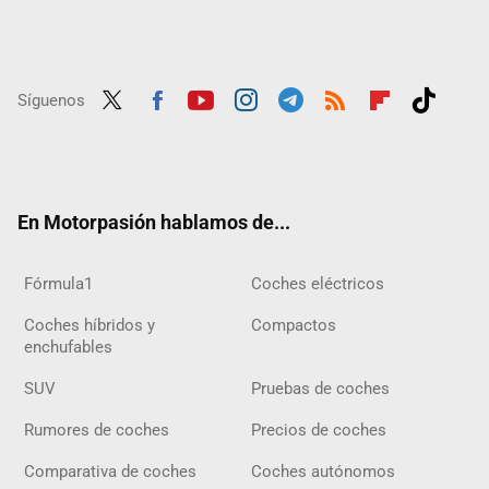
Síguenos
Twit
Fac
Yout
Inst
Tele
RSS
Flip
Tikt
ter
ebo
ube
agra
gra
boar
ok
ok
m
m
d
En Motorpasión hablamos de...
Fórmula1
Coches eléctricos
Coches híbridos y
Compactos
enchufables
SUV
Pruebas de coches
Rumores de coches
Precios de coches
Comparativa de coches
Coches autónomos