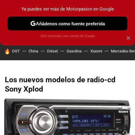
Ya puedes ver más de Motorpasion en Google
PRUEBAS
COCHES ELÉCTRICOS
OBSERVATORIO
F1
Añádenos como fuente preferida
Solo necesitas una cuenta de Google
×
HOY SE HABLA DE
DGT
China
Diésel
Gasolina
Xiaomi
Mercedes-Be
Los nuevos modelos de radio-cd
Sony Xplod