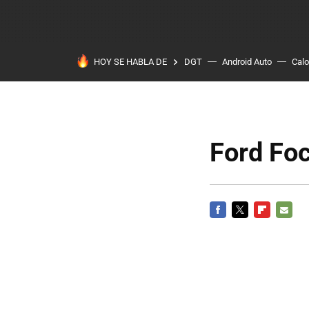
HOY SE HABLA DE
DGT
Android Auto
Calo
Ford Fo
FACEBOOK
TWITTER
FLIPBOARD
E-
MAIL