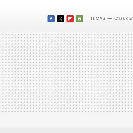
TEMAS
Otras co
FACEBOOK
TWITTER
FLIPBOARD
E-
MAIL