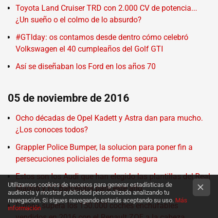
Toyota Land Cruiser TRD con 2.000 CV de potencia...
¿Un sueño o el colmo de lo absurdo?
#GTIday: os contamos desde dentro cómo celebró
Volkswagen el 40 cumpleaños del Golf GTI
Así se diseñaban los Ford en los años 70
05 de noviembre de 2016
Ocho décadas de Opel Kadett y Astra dan para mucho.
¿Los conoces todos?
Grappler Police Bumper, la solucion para poner fin a
persecuciones policiales de forma segura
Estos son los Audi que han elegido las plantillas del Real
Utilizamos cookies de terceros para generar estadísticas de
Madrid y FC Barcelona para este año
audiencia y mostrar publicidad personalizada analizando tu
navegación. Si sigues navegando estarás aceptando su uso.
Más
Europa supera los 150.000 coches enchufables
información
vendidos en 2016 con el Renault ZOE a la cabeza