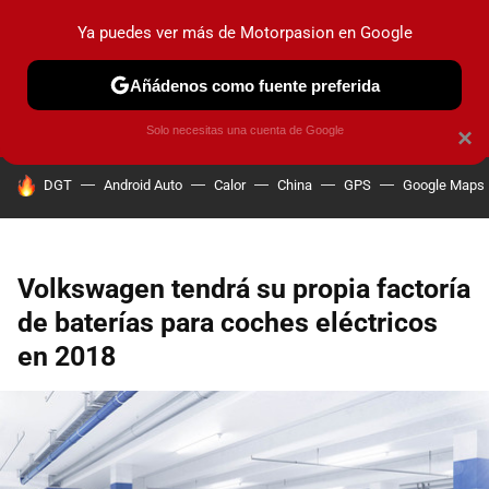
Ya puedes ver más de Motorpasion en Google
PRUEBAS
COCHES ELÉCTRICOS
OBSERVATORIO
F1
Añádenos como fuente preferida
Solo necesitas una cuenta de Google
×
HOY SE HABLA DE
DGT
Android Auto
Calor
China
GPS
Google Maps
Volkswagen tendrá su propia factoría
de baterías para coches eléctricos
en 2018