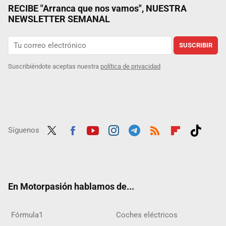
RECIBE "Arranca que nos vamos", NUESTRA
NEWSLETTER SEMANAL
SUSCRIBIR
Suscribiéndote aceptas nuestra
política de privacidad
Síguenos
Twit
Fac
Yout
Inst
Tele
RSS
Flip
Tikt
ter
ebo
ube
agra
gra
boar
ok
ok
m
m
d
En Motorpasión hablamos de...
Fórmula1
Coches eléctricos