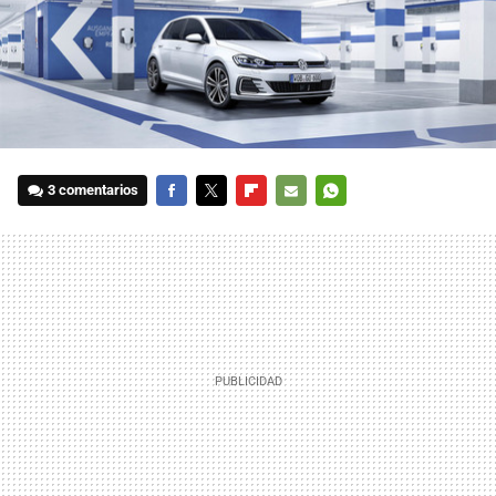
3 comentarios
FACEBOOK
TWITTER
FLIPBOARD
E-
WHATSAPP
MAIL