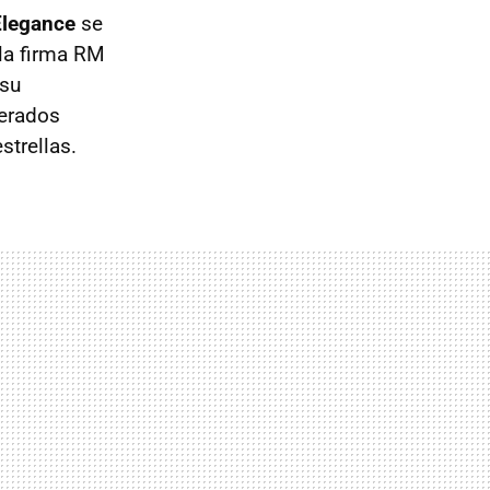
Elegance
se
 la firma RM
 su
nerados
strellas.