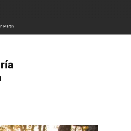
n Martin
ría
n