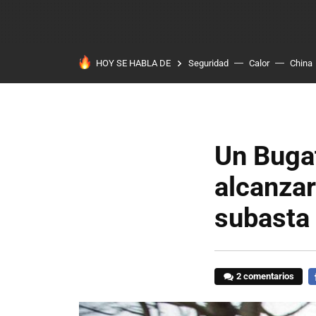
HOY SE HABLA DE
Seguridad
Calor
China
Un Bugat
alcanzar
subasta
2 comentarios
F