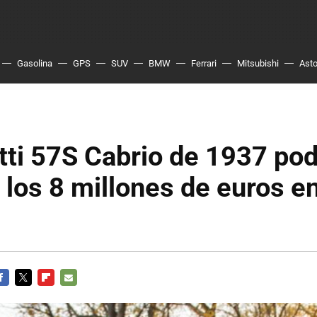
Gasolina
GPS
SUV
BMW
Ferrari
Mitsubishi
Asto
ti 57S Cabrio de 1937 pod
 los 8 millones de euros e
ACEBOOK
TWITTER
FLIPBOARD
E-
MAIL