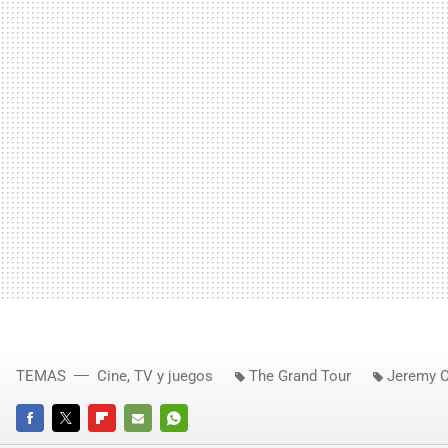
TEMAS
Cine, TV y juegos
The Grand Tour
Jeremy C
FACEBOOK
TWITTER
FLIPBOARD
E-
WHATSAPP