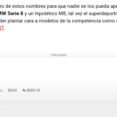
ro de estos nombres para que nadie se los pueda apr
MW Serie 8
y un hipotético M8, tal vez el superdeport
der plantar cara a modelos de la competencia como 
GT
.
os
BMW
BMW M