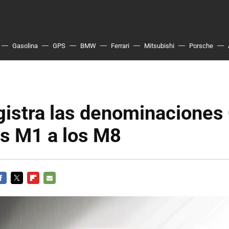
Gasolina
GPS
BMW
Ferrari
Mitsubishi
Porsche
istra las denominaciones
os M1 a los M8
ACEBOOK
TWITTER
FLIPBOARD
E-
MAIL