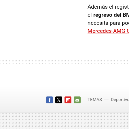
Además el regist
el
regreso del B
necesita para po
Mercedes-AMG 
TEMAS
Deportiv
FACEBOOK
TWITTER
FLIPBOARD
E-
MAIL