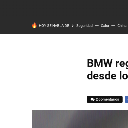
HOY SE HABLA DE
Seguridad
Calor
China
BMW reg
desde l
2 comentarios
F