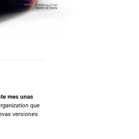
ste mes unas
Organization
que
evas versiones