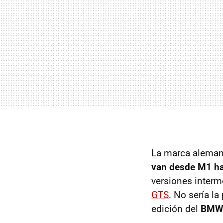
La marca alemana
van desde M1 h
versiones interm
GTS
. No sería l
edición del
BMW 