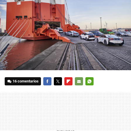
16 comentarios
FACEBOOK
TWITTER
FLIPBOARD
E-
WHATSAPP
MAIL