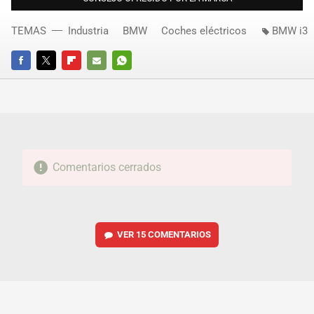
TEMAS
Industria
BMW
Coches eléctricos
BMW i3
FACEBOOK
TWITTER
FLIPBOARD
E-
WHATSAPP
MAIL
Comentarios cerrados
VER
15 COMENTARIOS