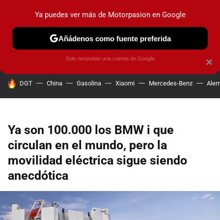
Ya puedes ver más de Motorpasion en Google
PRUEBAS
COCHES ELÉCTRICOS
OBSERVATORIO
F1
Añádenos como fuente preferida
Solo necesitas una cuenta de Google
×
HOY SE HABLA DE
DGT
China
Gasolina
Xiaomi
Mercedes-Benz
Alem
Ya son 100.000 los BMW i que
circulan en el mundo, pero la
movilidad eléctrica sigue siendo
anecdótica