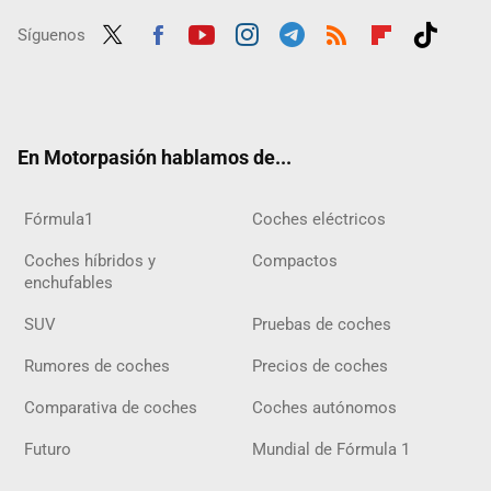
Síguenos
Twit
Fac
Yout
Inst
Tele
RSS
Flip
Tikt
ter
ebo
ube
agra
gra
boar
ok
ok
m
m
d
En Motorpasión hablamos de...
Fórmula1
Coches eléctricos
Coches híbridos y
Compactos
enchufables
SUV
Pruebas de coches
Rumores de coches
Precios de coches
Comparativa de coches
Coches autónomos
Futuro
Mundial de Fórmula 1