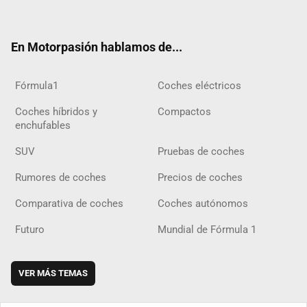
ter
ebo
ube
agra
gra
boar
ok
ok
m
m
d
En Motorpasión hablamos de...
Fórmula1
Coches eléctricos
Coches híbridos y
Compactos
enchufables
SUV
Pruebas de coches
Rumores de coches
Precios de coches
Comparativa de coches
Coches autónomos
Futuro
Mundial de Fórmula 1
VER MÁS TEMAS