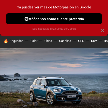
Ya puedes ver más de Motorpasion en Google
MENÚ
NUEVO
Añádenos como fuente preferida
PRUEBAS
COCHES ELÉCTRICOS
OBSERVATORIO
F1
Solo necesitas una cuenta de Google
×
HOY SE HABLA DE
Seguridad
Calor
China
Gasolina
GPS
SUV
B