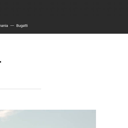
mania
Bugatti
r