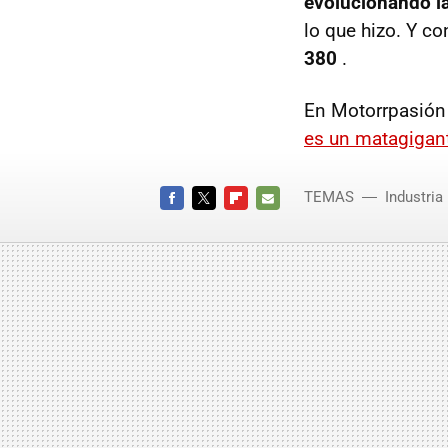
evolucionando l
lo que hizo. Y co
380
.
En Motorrpasión
es un matagigan
TEMAS
Industria
FACEBOOK
TWITTER
FLIPBOARD
E-
MAIL