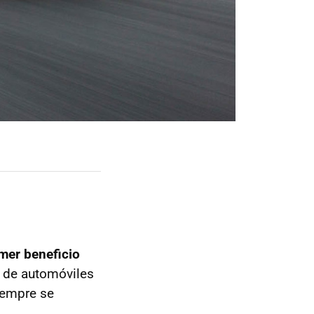
mer beneficio
n de automóviles
iempre se