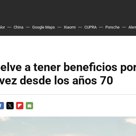
lor
China
Google Maps
Xiaomi
CUPRA
Porsche
Ale
elve a tener beneficios po
vez desde los años 70
ACEBOOK
TWITTER
FLIPBOARD
E-
MAIL