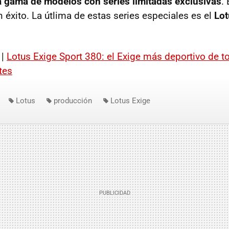
a gama de modelos con series limitadas exclusivas
.
n éxito. La útlima de estas series especiales es el
Lot
 |
Lotus Exige Sport 380: el Exige más deportivo de 
tes
Lotus
producción
Lotus Exige