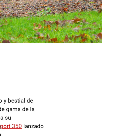
o y bestial de
 de gama de la
 a su
Sport 350
lanzado
a.