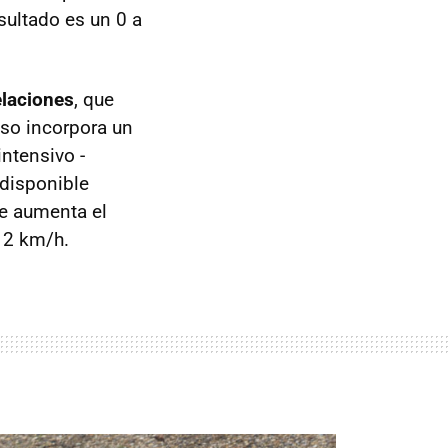
esultado es un 0 a
elaciones
, que
aso incorpora un
intensivo -
 disponible
e aumenta el
12 km/h.