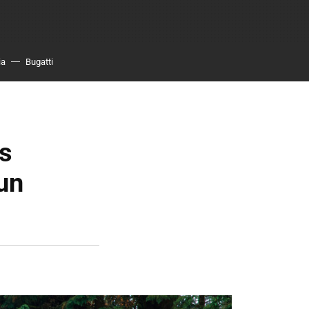
ia
Bugatti
ás
un