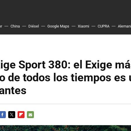
or
China
Diésel
Google Maps
Xiaomi
CUPRA
Aleman
ige Sport 380: el Exige m
o de todos los tiempos es 
antes
FACEBOOK
TWITTER
FLIPBOARD
E-
MAIL