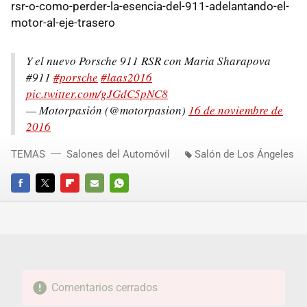
rsr-o-como-perder-la-esencia-del-911-adelantando-el-
motor-al-eje-trasero
Y el nuevo Porsche 911 RSR con Maria Sharapova
#911
#porsche
#laas2016
pic.twitter.com/gJGdC5pNC8
— Motorpasión (@motorpasion)
16 de noviembre de
2016
TEMAS
Salones del Automóvil
Salón de Los Ángeles
FACEBOOK
TWITTER
FLIPBOARD
E-
WHATSAPP
MAIL
Comentarios cerrados