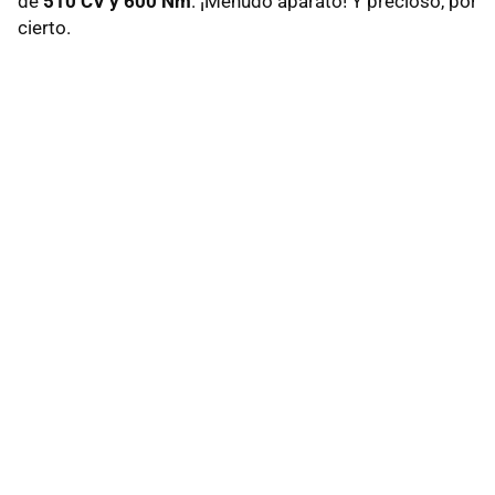
de
510 CV y 600 Nm
. ¡Menudo aparato! Y precioso, por
cierto.