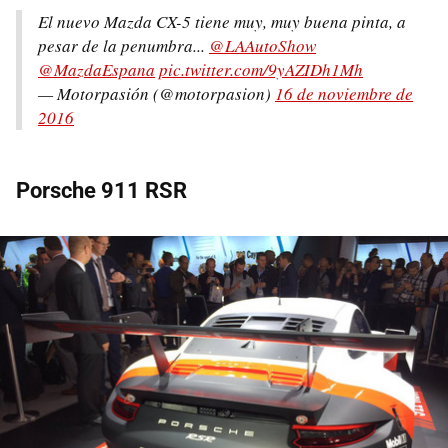
El nuevo Mazda CX-5 tiene muy, muy buena pinta, a
pesar de la penumbra...
@LAAutoShow
@MazdaEspana
pic.twitter.com/9yAZIDh1Mh
— Motorpasión (@motorpasion)
16 de noviembre de
2016
Porsche 911 RSR