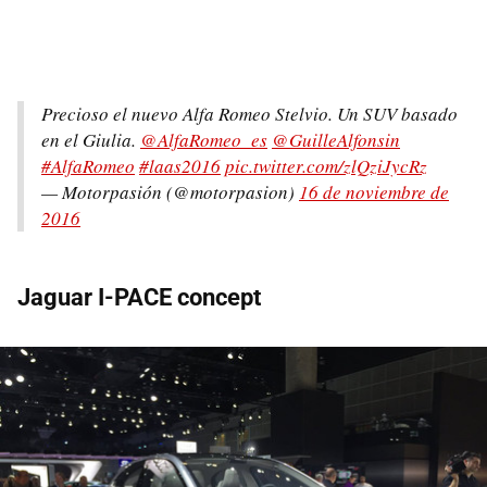
Precioso el nuevo Alfa Romeo Stelvio. Un SUV basado
en el Giulia.
@AlfaRomeo_es
@GuilleAlfonsin
#AlfaRomeo
#laas2016
pic.twitter.com/zlQziJycRz
— Motorpasión (@motorpasion)
16 de noviembre de
2016
Jaguar I-PACE concept