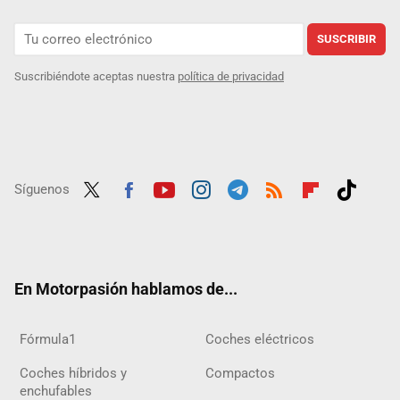
SUSCRIBIR
Suscribiéndote aceptas nuestra
política de privacidad
Síguenos
Twit
Fac
Yout
Inst
Tele
RSS
Flip
Tikt
ter
ebo
ube
agra
gra
boar
ok
ok
m
m
d
En Motorpasión hablamos de...
Fórmula1
Coches eléctricos
Coches híbridos y
Compactos
enchufables