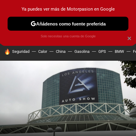
Ya puedes ver más de Motorpasion en Google
PRUEBAS
COCHES ELÉCTRICOS
OBSERVATORIO
F1
Añádenos como fuente preferida
Solo necesitas una cuenta de Google
×
HOY SE HABLA DE
Seguridad
Calor
China
Gasolina
GPS
BMW
F