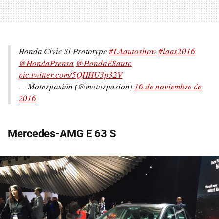
Honda Civic Si Prototype
#LAautoshow
#laas2016
@HondaPrensa
@HondaESauto
pic.twitter.com/5QHHU3p32V
— Motorpasión (@motorpasion)
16 de noviembre de
2016
Mercedes-AMG E 63 S