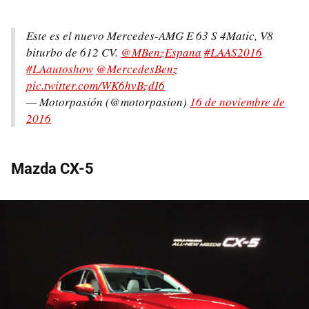
Este es el nuevo Mercedes-AMG E 63 S 4Matic, V8
biturbo de 612 CV.
@MBenzEspana
#LAAS2016
#LAautoshow
@MercedesBenz
pic.twitter.com/WK6hvBzdI6
— Motorpasión (@motorpasion)
16 de noviembre de
2016
Mazda CX-5