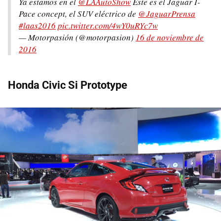
Ya estamos en el
@LAAutoShow
Este es el Jaguar I-
Pace concept, el SUV eléctrico de
@JaguarPrensa
#laas2016
pic.twitter.com/4wY0uRYc7w
— Motorpasión (@motorpasion)
16 de noviembre de
2016
Honda Civic Si Prototype