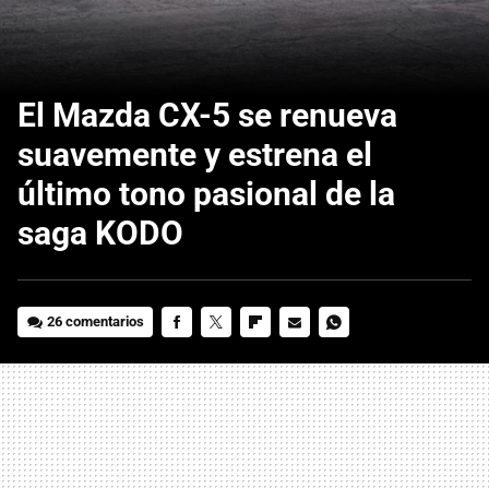
El Mazda CX-5 se renueva
suavemente y estrena el
último tono pasional de la
saga KODO
26 comentarios
FACEBOOK
TWITTER
FLIPBOARD
E-
WHATSAPP
MAIL