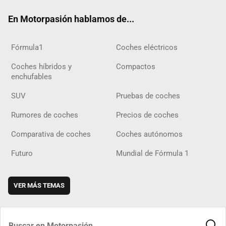
ok
m
m
d
En Motorpasión hablamos de...
Fórmula1
Coches eléctricos
Coches híbridos y
Compactos
enchufables
SUV
Pruebas de coches
Rumores de coches
Precios de coches
Comparativa de coches
Coches autónomos
Futuro
Mundial de Fórmula 1
VER MÁS TEMAS