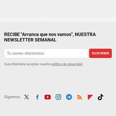
RECIBE "Arranca que nos vamos", NUESTRA
NEWSLETTER SEMANAL
SUSCRIBIR
Suscribiéndote aceptas nuestra
política de privacidad
Síguenos
Twit
Fac
Yout
Inst
Tele
RSS
Flip
Tikt
ter
ebo
ube
agra
gra
boar
ok