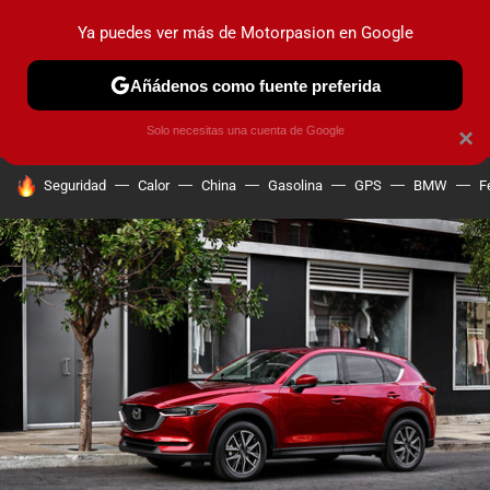
Ya puedes ver más de Motorpasion en Google
PRUEBAS
COCHES ELÉCTRICOS
OBSERVATORIO
F1
Añádenos como fuente preferida
Solo necesitas una cuenta de Google
×
HOY SE HABLA DE
Seguridad
Calor
China
Gasolina
GPS
BMW
F