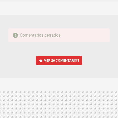
FACEBOOK
TWITTER
FLIPBOARD
E-
WHATSAPP
MAIL
Comentarios cerrados
VER
26 COMENTARIOS