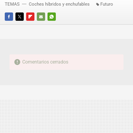
TEMAS
Coches híbridos y enchufables
Futuro
FACEBOOK
TWITTER
FLIPBOARD
E-
WHATSAPP
MAIL
Comentarios cerrados