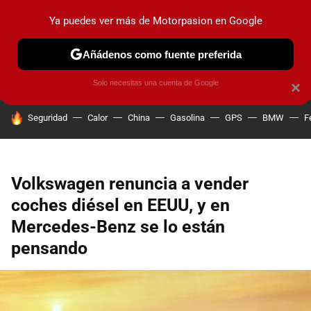
Ya puedes ver más de Motorpasion en Google
PRUEBAS
COCHES ELÉCTRICOS
OBSERVATORIO
F1
Añádenos como fuente preferida
Solo necesitas una cuenta de Google
×
HOY SE HABLA DE
Seguridad
Calor
China
Gasolina
GPS
BMW
F
Volkswagen renuncia a vender
coches diésel en EEUU, y en
Mercedes-Benz se lo están
pensando