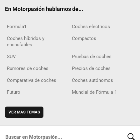
ok
m
m
d
En Motorpasión hablamos de...
Fórmula1
Coches eléctricos
Coches híbridos y
Compactos
enchufables
SUV
Pruebas de coches
Rumores de coches
Precios de coches
Comparativa de coches
Coches autónomos
Futuro
Mundial de Fórmula 1
VER MÁS TEMAS