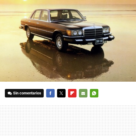
Sin comentarios
FACEBOOK
TWITTER
FLIPBOARD
E-
WHATSAPP
MAIL