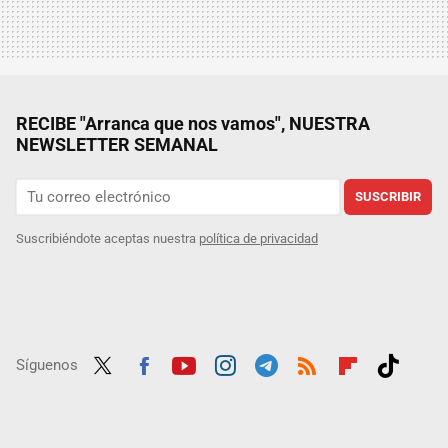
RECIBE "Arranca que nos vamos", NUESTRA
NEWSLETTER SEMANAL
SUSCRIBIR
Suscribiéndote aceptas nuestra
política de privacidad
Síguenos
Twit
Fac
Yout
Inst
Tele
RSS
Flip
Tikt
ter
ebo
ube
agra
gra
boar
ok