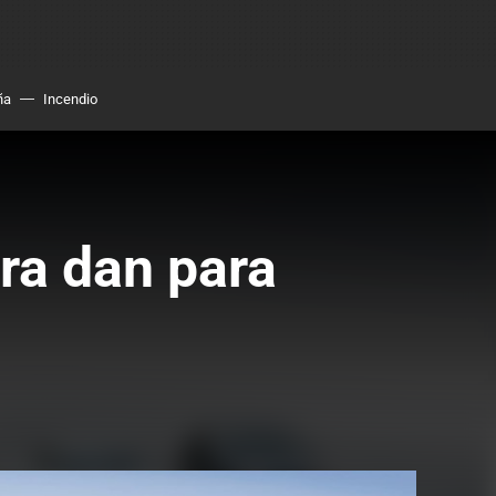
ña
Incendio
ra dan para