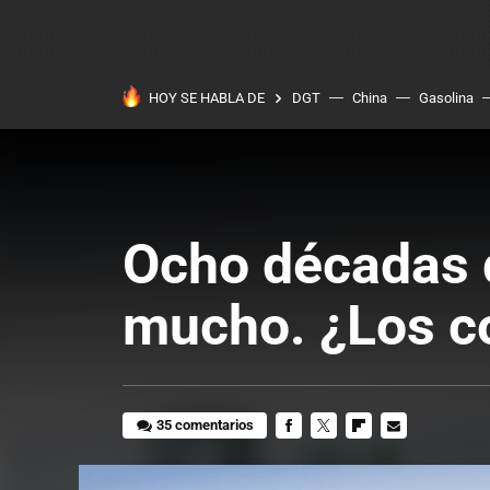
HOY SE HABLA DE
DGT
China
Gasolina
Ocho décadas d
mucho. ¿Los c
35 comentarios
FACEBOOK
TWITTER
FLIPBOARD
E-
MAIL