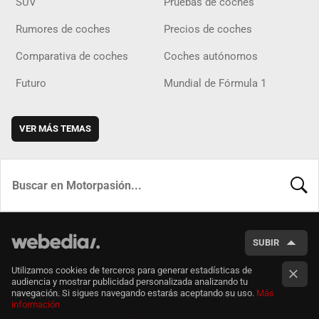
SUV
Pruebas de coches
Rumores de coches
Precios de coches
Comparativa de coches
Coches autónomos
Futuro
Mundial de Fórmula 1
VER MÁS TEMAS
BUSCA
SUBIR
Utilizamos cookies de terceros para generar estadísticas de
audiencia y mostrar publicidad personalizada analizando tu
navegación. Si sigues navegando estarás aceptando su uso.
Más
Motorpasión
Motorpasión Moto
información