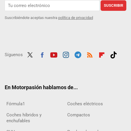
SUSCRIBIR
Suscribiéndote aceptas nuestra
política de privacidad
Síguenos
Twit
Fac
Yout
Inst
Tele
RSS
Flip
Tikt
ter
ebo
ube
agra
gra
boar
ok
ok
m
m
d
En Motorpasión hablamos de...
Fórmula1
Coches eléctricos
Coches híbridos y
Compactos
enchufables