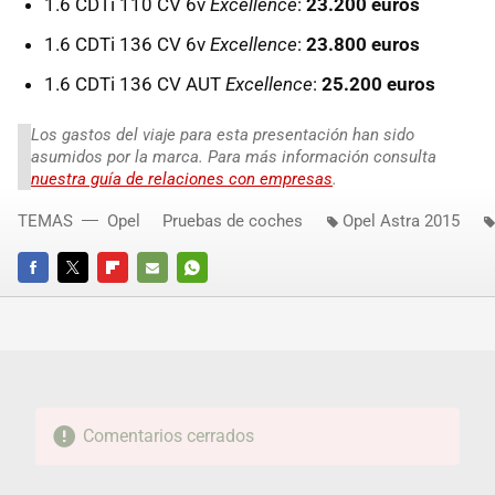
1.6 CDTi 110 CV 6v
Excellence
:
23.200 euros
1.6 CDTi 136 CV 6v
Excellence
:
23.800 euros
1.6 CDTi 136 CV AUT
Excellence
:
25.200 euros
Los gastos del viaje para esta presentación han sido
asumidos por la marca. Para más información consulta
nuestra guía de relaciones con empresas
.
TEMAS
Opel
Pruebas de coches
Opel Astra 2015
FACEBOOK
TWITTER
FLIPBOARD
E-
WHATSAPP
MAIL
Comentarios cerrados