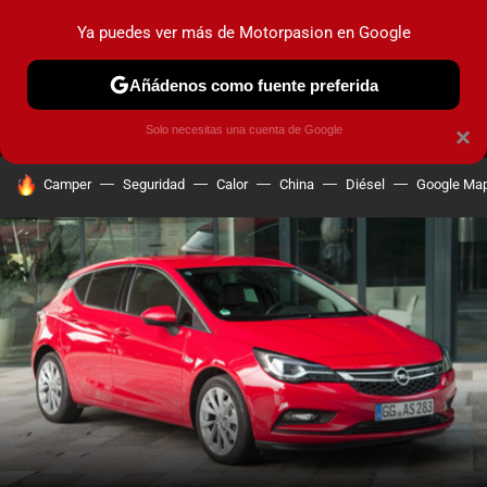
Ya puedes ver más de Motorpasion en Google
MENÚ
NUEVO
Añádenos como fuente preferida
PRUEBAS
COCHES ELÉCTRICOS
OBSERVATORIO
F1
Solo necesitas una cuenta de Google
×
HOY SE HABLA DE
Camper
Seguridad
Calor
China
Diésel
Google Ma