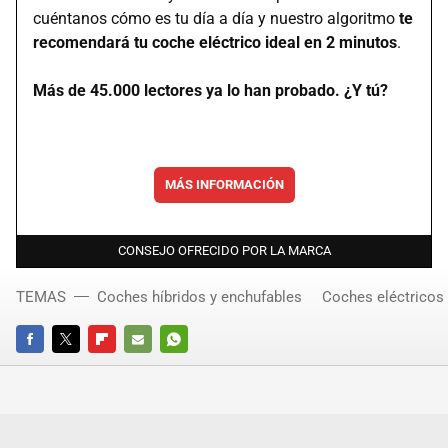
cuéntanos cómo es tu día a día y nuestro algoritmo
te
recomendará tu coche eléctrico ideal en 2 minutos
.
Más de 45.000 lectores ya lo han probado. ¿Y tú?
MÁS INFORMACIÓN
CONSEJO OFRECIDO POR LA MARCA
TEMAS
Coches híbridos y enchufables
Coches eléctricos
FACEBOOK
TWITTER
FLIPBOARD
E-
WHATSAPP
MAIL