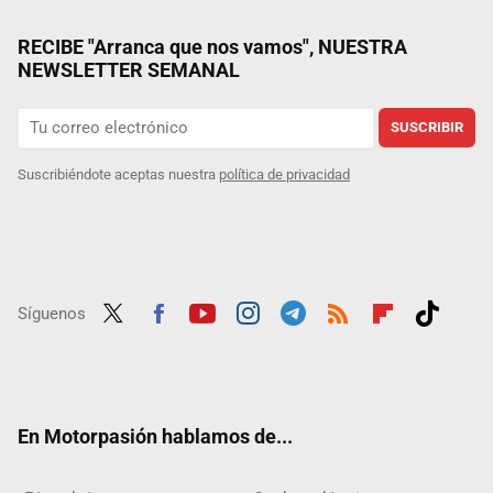
RECIBE "Arranca que nos vamos", NUESTRA
NEWSLETTER SEMANAL
SUSCRIBIR
Suscribiéndote aceptas nuestra
política de privacidad
Síguenos
Twit
Fac
Yout
Inst
Tele
RSS
Flip
Tikt
ter
ebo
ube
agra
gra
boar
ok
ok
m
m
d
En Motorpasión hablamos de...