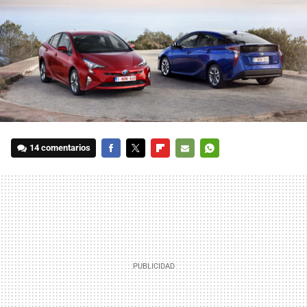
14 comentarios
FACEBOOK
TWITTER
FLIPBOARD
E-
WHATSAPP
MAIL