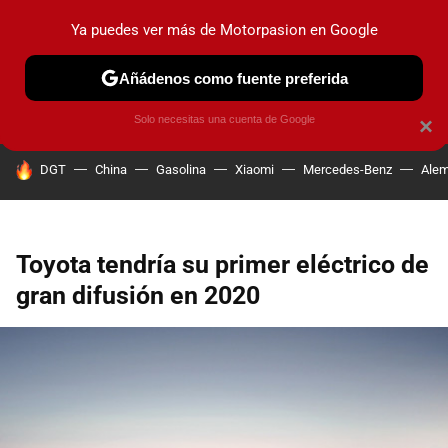
Ya puedes ver más de Motorpasion en Google
PRUEBAS
COCHES ELÉCTRICOS
OBSERVATORIO
F1
Añádenos como fuente preferida
Solo necesitas una cuenta de Google
×
HOY SE HABLA DE
DGT
China
Gasolina
Xiaomi
Mercedes-Benz
Alem
Toyota tendría su primer eléctrico de
gran difusión en 2020