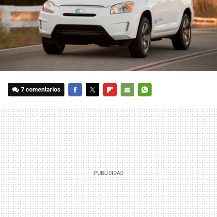
7 comentarios
FACEBOOK
TWITTER
FLIPBOARD
E-
WHATSAPP
MAIL