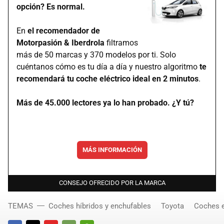
opción? Es normal.
En
el recomendador de
Motorpasión & Iberdrola
filtramos
más de 50 marcas y 370 modelos por ti. Solo
cuéntanos cómo es tu día a día y nuestro algoritmo
te
recomendará tu coche eléctrico ideal en 2 minutos
.
Más de 45.000 lectores ya lo han probado. ¿Y tú?
MÁS INFORMACIÓN
CONSEJO OFRECIDO POR LA MARCA
TEMAS
Coches híbridos y enchufables
Toyota
Coches e