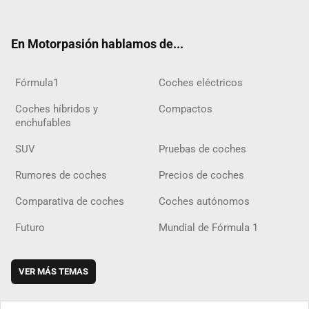
ter
ebo
ube
agra
gra
boar
ok
ok
m
m
d
En Motorpasión hablamos de...
Fórmula1
Coches eléctricos
Coches híbridos y
Compactos
enchufables
SUV
Pruebas de coches
Rumores de coches
Precios de coches
Comparativa de coches
Coches autónomos
Futuro
Mundial de Fórmula 1
VER MÁS TEMAS