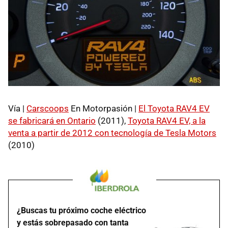
Vía |
Carscoops
En Motorpasión |
El Toyota RAV4 EV
se fabricará en Ontario
(2011),
Toyota RAV4 EV, a la
venta a partir de 2012 con tecnología de Tesla Motors
(2010)
¿Buscas tu próximo coche eléctrico
y estás sobrepasado con tanta