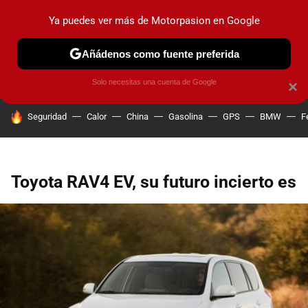
Ya puedes ver más de Motorpasion en Google
PRUEBAS
COCHES ELÉCTRICOS
OBSERVATORIO
F1
Añádenos como fuente preferida
Solo necesitas una cuenta de Google
×
HOY SE HABLA DE
Seguridad
Calor
China
Gasolina
GPS
BMW
F
Toyota RAV4 EV, su futuro incierto es