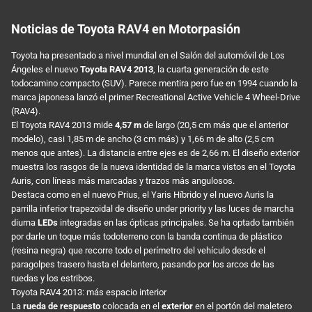
Noticias de Toyota RAV4 en Motorpasión
Toyota ha presentado a nivel mundial en el Salón del automóvil de Los
Ángeles el nuevo
Toyota RAV4 2013
, la cuarta generación de este
todocamino compacto (SUV). Parece mentira pero fue en 1994 cuando la
marca japonesa lanzó el primer Recreational Active Vehicle 4 Wheel-Drive
(RAV4).
El Toyota RAV4 2013 mide
4,57 m
de largo (20,5 cm más que el anterior
modelo), casi 1,85 m de ancho (3 cm más) y 1,66 m de alto (2,5 cm
menos que antes). La distancia entre ejes es de 2,66 m. El diseño exterior
muestra los rasgos de la nueva identidad de la marca vistos en el Toyota
Auris, con líneas más marcadas y trazos más angulosos.
Destaca como en el nuevo Prius, el Yaris Híbrido y el nuevo Auris la
parrilla inferior trapezoidal de diseño under priority y las luces de marcha
diurna
LEDs
integradas en las ópticas principales. Se ha optado también
por darle un toque más todoterreno con la banda continua de plástico
(resina negra) que recorre todo el perímetro del vehículo desde el
paragolpes trasero hasta el delantero, pasando por los arcos de las
ruedas y los estribos.
Toyota RAV4 2013: más espacio interior
La
rueda de respuesto
colocada en el
exterior
en el portón del maletero