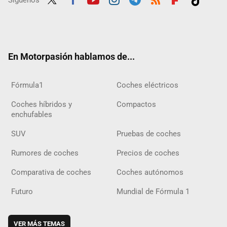
Twit
Fac
Yout
Inst
Tele
RSS
Flip
Tikt
ter
ebo
ube
agra
gra
boar
ok
ok
m
m
d
En Motorpasión hablamos de...
Fórmula1
Coches eléctricos
Coches híbridos y
Compactos
enchufables
SUV
Pruebas de coches
Rumores de coches
Precios de coches
Comparativa de coches
Coches autónomos
Futuro
Mundial de Fórmula 1
VER MÁS TEMAS