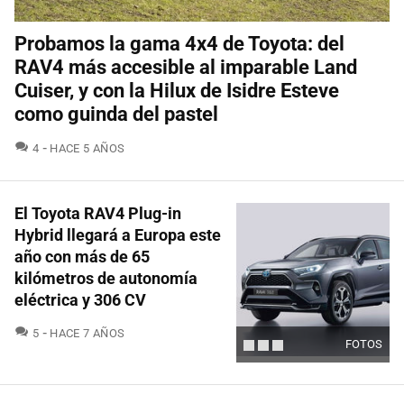
Probamos la gama 4x4 de Toyota: del
RAV4 más accesible al imparable Land
Cuiser, y con la Hilux de Isidre Esteve
como guinda del pastel
COMENTARIOS
4
HACE 5 AÑOS
El Toyota RAV4 Plug-in
Hybrid llegará a Europa este
año con más de 65
kilómetros de autonomía
eléctrica y 306 CV
COMENTARIOS
5
HACE 7 AÑOS
FOTOS