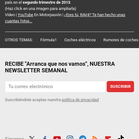
país en el
segundo trimestre de 2013
.
(Haz click en una imagen para ampliarla)
Vídeo |
YouTube
En Motorpasión |
¿Eres tú, RAV4? Te han hecho unas
cuantas fotos…
OTROS TEMAS:
Fórmula1
Coches eléctricos
Rumores de coches
RECIBE "Arranca que nos vamos", NUESTRA
NEWSLETTER SEMANAL
SUSCRIBIR
Suscribiéndote aceptas nuestra
política de privacidad
Síguenos