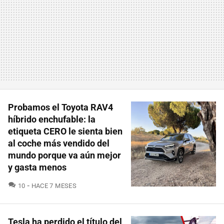
Probamos el Toyota RAV4
híbrido enchufable: la
etiqueta CERO le sienta bien
al coche más vendido del
mundo porque va aún mejor
y gasta menos
COMENTARIOS
10
HACE 7 MESES
Tesla ha perdido el título del