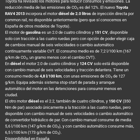
Toyota ha revisado los motores para reducir consumos y emisiones. La
reducción media de las emisiones de CO₂ es del 12%. El nuevo
Toyota
RAV4 2013
incorpora el motor
diésel de 2.0 litros
de inyección directa por
common rail, no disponible anteriormente (pero que sí conocemos en
España de otros modelos de Toyota).
El motor de
gasolina
es un 2.0 de cuatro cilindros y
151 CV
, disponible
solo con tracción a las cuatro ruedas pero con opción de poder elegir caja
de cambios manual de seis velocidades o cambio automático
continuamente variable CVT. El consumo medio es de 7,2 l/100 km (167
g/km de CO₂, un gramo menos con el cambio CVT).
En
diésel
el motor 2.0 de cuatro cilindros y
124 CV
solo está disponible
con cambio manual de seis velocidades y tracción delantera. Tiene un
consumo medio de
4,8 l/100 km
, con unas emisiones de CO₂ de 127
g/km. Equipa además sistema stop-start de parada y arranque
automático del motor en las detenciones para consumir menos en
ciudad.
El otro motor
diésel
es el 2.2, también de cuatro cilindros, y
150 CV
(350
Nm de par) asociado únicamente a la tracción a las cuatro ruedas, pero
disponible con cambio manual de seis velocidades o cambio automático
de convertidor hidráulico de par. Con cambio manual consume de media
5,6 l/100 km (147 g/km de CO₂), y con cambio automático consume más,
6,5 l/100 km (173 g/km de CO₂).
Disponibilidad en España