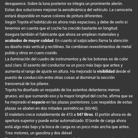
desaparece. Sobre la luna posterior se integra un prominente alerón.
Estas dos soluciones mejoran la aerodinámica del vehículo. La carrocería
estará disponible en nueve colores de pintura diferentes.
Según Toyota el habitáculo es ahora más espacioso, y debe de serlo si
tenemos en cuenta que el coche ha crecido bastante en longitud.
Asegura también el fabricante que ahora se emplean materiales y
acabados de mayor calidad
. En cuanto al salpicadero llama la atención
su diseño más vertical y rectilíneo. Se combinan revestimientos de metal
pulido y otros en cuero cosido.
La iluminación del cuadro de instrumentos y de los botones es de color
azul claro. El asiento del conductor va un poco más bajo que antes y
aumenta el rango de ajuste en altura. Ha mejorado la
visibilidad
desde el
puesto de conducción entre otras cosas al disminuir la sección
transversal de los pilares.
Toyota ha diseñado un respaldo de los asientos delanteros menos
grueso, así que sumando eso y la mayor longitud del coche, afirma que se
ha mejorado el
espacio
en las plazas posteriores. Los respaldos de estas
plazas se abaten en dos mitades asimétricas (60/40).
El maletero crece notablemente de 410 a
547 litros
. El portón ahora es de
apertura superior y puede estar automatizado. El borde de carga ahora
está algo más bajo y la boca de carga es un poco más ancha que antes.
Tres motores, un gasolina y dos diésel