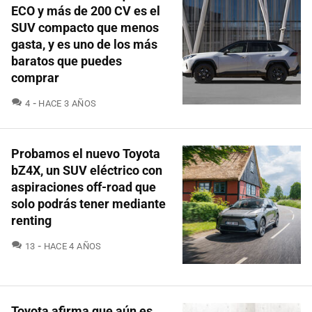
ECO y más de 200 CV es el
SUV compacto que menos
gasta, y es uno de los más
baratos que puedes
comprar
COMENTARIOS
4
HACE 3 AÑOS
Probamos el nuevo Toyota
bZ4X, un SUV eléctrico con
aspiraciones off-road que
solo podrás tener mediante
renting
COMENTARIOS
13
HACE 4 AÑOS
Toyota afirma que aún es