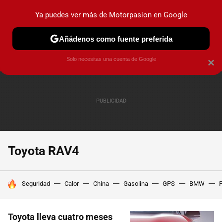
Ya puedes ver más de Motorpasion en Google
PRUEBAS
COCHES ELÉCTRICOS
OBSERVATORIO
F1
Añádenos como fuente preferida
Solo necesitas una cuenta de Google
×
Toyota RAV4
HOY SE HABLA DE
Seguridad
Calor
China
Gasolina
GPS
BMW
F
Toyota lleva cuatro meses