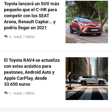
Toyota lanzará un SUV más
pequeño que el C-HR para
competir con los SEAT
Arona, Renault Captur... y
podría llegar en 2021
COMENTARIOS
4
HACE 7 AÑOS
El Toyota RAV4 se actualiza
con aviso acústico para
peatones, Android Auto y
Apple CarPlay, desde
33.650 euros
COMENTARIOS
1
HACE 7 AÑOS