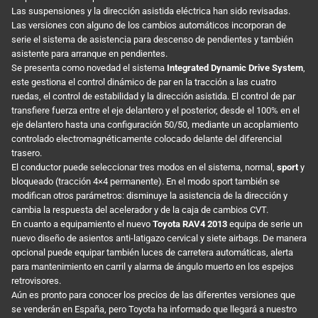
Las suspensiones y la dirección asistida eléctrica han sido revisadas.
Las versiones con alguno de los cambios automáticos incorporan de
serie el sistema de asistencia para descenso de pendientes y también
asistente para arranque en pendientes.
Se presenta como novedad el sistema
Integrated Dynamic Drive System
,
este gestiona el control dinámico de par en la tracción a las cuatro
ruedas, el control de estabilidad y la dirección asistida. El control de par
transfiere fuerza entre el eje delantero y el posterior, desde el 100% en el
eje delantero hasta una configuración 50/50, mediante un acoplamiento
controlado electromagnéticamente colocado delante del diferencial
trasero.
El conductor puede seleccionar tres modos en el sistema, normal,
sport
y
bloqueado (tracción 4×4 permanente). En el modo sport también se
modifican otros parámetros: disminuye la asistencia de la dirección y
cambia la respuesta del acelerador y de la caja de cambios CVT.
En cuanto a equipamiento el nuevo
Toyota RAV4 2013
equipa de serie un
nuevo diseño de asientos anti-latigazo cervical y siete airbags. De manera
opcional puede equipar también luces de carretera automáticas, alerta
para mantenimiento en carril y alarma de ángulo muerto en los espejos
retrovisores.
Aún es pronto para conocer los precios de las diferentes versiones que
se venderán en España, pero Toyota ha informado que llegará a nuestro