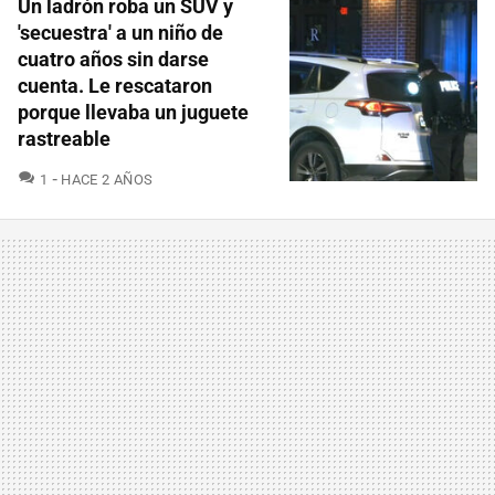
Un ladrón roba un SUV y
'secuestra' a un niño de
cuatro años sin darse
cuenta. Le rescataron
porque llevaba un juguete
rastreable
COMENTARIOS
1
HACE 2 AÑOS