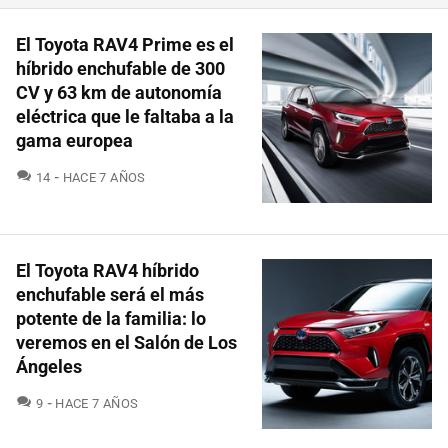
El Toyota RAV4 Prime es el
híbrido enchufable de 300
CV y 63 km de autonomía
eléctrica que le faltaba a la
gama europea
COMENTARIOS
14
HACE 7 AÑOS
El Toyota RAV4 híbrido
enchufable será el más
potente de la familia: lo
veremos en el Salón de Los
Ángeles
COMENTARIOS
9
HACE 7 AÑOS