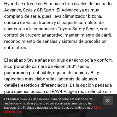
Hybrid se ofrece en España en tres niveles de acabado:
Advance, Style y GR Sport. El Advance ya es muy
completo de serie, pues lleva climatizador bizona,
cámara de visión trasera y el paquete completo de
asistentes a la conducción Toyota Safety Sense, con
control de crucero adaptativo, mantenimiento de carril,
reconocimiento de señales y sistema de precolisión,
entre otros.
El acabado Style añade un plus de tecnología y confort,
incorporando cámara de visión 360º, techo
panorámico practicable, equipo de sonido JBL y
tapicerías más elaboradas, además de algunos
detalles estéticos diferenciados. Es la opción pensada
para quienes buscan un RAV4 Plug-in más refinado sin
llegar al enfoque deportivo.
Utilizamos cookies de terceros para generar estadísticas de
audiencia y mostrar publicidad personalizada analizando tu
navegación. Si sigues navegando estarás aceptando su uso.
Más
información