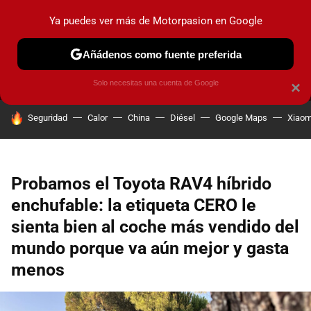
Ya puedes ver más de Motorpasion en Google
MENÚ
NUEVO
Añádenos como fuente preferida
PRUEBAS
COCHES ELÉCTRICOS
OBSERVATORIO
F1
Solo necesitas una cuenta de Google
×
HOY SE HABLA DE
Seguridad
Calor
China
Diésel
Google Maps
Xiaom
Probamos el Toyota RAV4 híbrido
enchufable: la etiqueta CERO le
sienta bien al coche más vendido del
mundo porque va aún mejor y gasta
menos