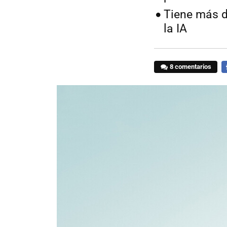
Tiene más d
la IA
8 comentarios
F