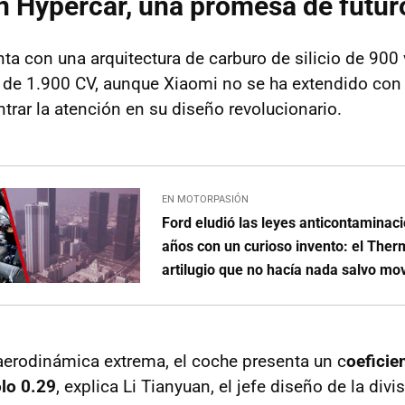
 Hypercar, una promesa de futur
ta con una arquitectura de carburo de silicio de 900 
de 1.900 CV, aunque Xiaomi no se ha extendido con 
trar la atención en su diseño revolucionario.
EN MOTORPASIÓN
Ford eludió las leyes anticontaminac
años con un curioso invento: el Ther
artilugio que no hacía nada salvo mov
 aerodinámica extrema, el coche presenta un c
oeficie
olo 0.29
, explica Li Tianyuan, el jefe diseño de la div