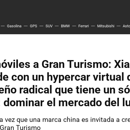
Gasolina
GPS
SUV
BMW
Ferrari
Mitsubishi
Asto
óviles a Gran Turismo: Xi
e con un hypercar virtual 
eño radical que tiene un só
: dominar el mercado del l
ra vez que una marca china es invitada a c
 Gran Turismo