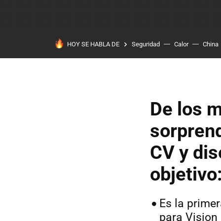
HOY SE HABLA DE
Seguridad
Calor
China
De los m
sorprend
CV y dis
objetivo
Es la prime
para Vision