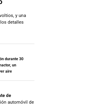
o
voltios, y una
los detalles
ión durante 30
mactor, un
er aire
nte de
isión automóvil de