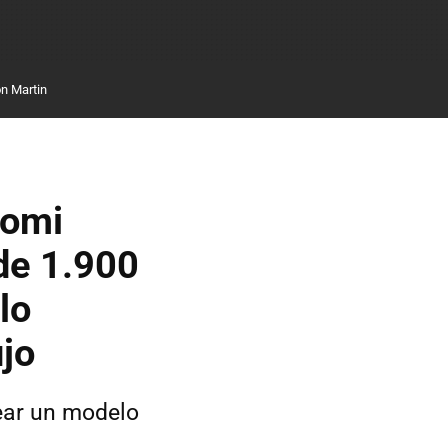
n Martin
aomi
de 1.900
lo
ujo
rear un modelo