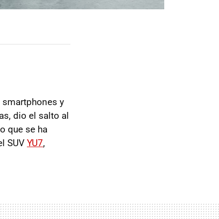
s smartphones y
s, dio el salto al
to que se ha
el SUV
YU7
,