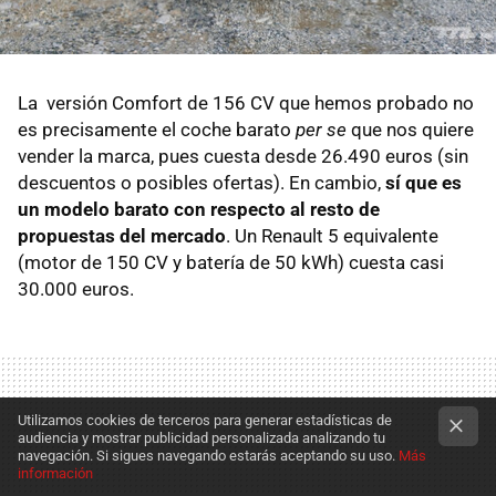
La versión Comfort de 156 CV que hemos probado no
es precisamente el coche barato
per se
que nos quiere
vender la marca, pues cuesta desde 26.490 euros (sin
descuentos o posibles ofertas). En cambio,
sí que es
un modelo barato con respecto al resto de
propuestas del mercado
. Un Renault 5 equivalente
(motor de 150 CV y batería de 50 kWh) cuesta casi
30.000 euros.
Utilizamos cookies de terceros para generar estadísticas de
audiencia y mostrar publicidad personalizada analizando tu
navegación. Si sigues navegando estarás aceptando su uso.
Más
información