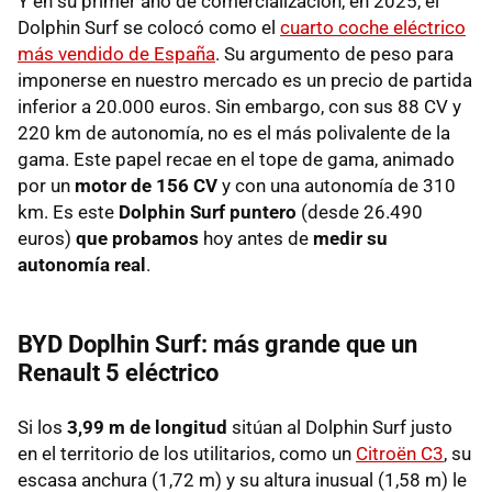
Y en su primer año de comercialización, en 2025, el
Dolphin Surf se colocó como el
cuarto coche eléctrico
más vendido de España
. Su argumento de peso para
imponerse en nuestro mercado es un precio de partida
inferior a 20.000 euros. Sin embargo, con sus 88 CV y
220 km de autonomía, no es el más polivalente de la
gama. Este papel recae en el tope de gama, animado
por un
motor de 156 CV
y con una autonomía de 310
km. Es este
Dolphin Surf puntero
(desde 26.490
euros)
que probamos
hoy
antes de
medir su
autonomía real
.
BYD Doplhin Surf: más grande que un
Renault 5 eléctrico
Si los
3,99 m de longitud
sitúan al Dolphin Surf justo
en el territorio de los utilitarios, como un
Citroën C3
, su
escasa anchura (1,72 m) y su altura inusual (1,58 m) le