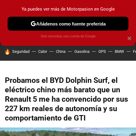
Ya puedes ver más de Motorpasion en Google
MENÚ
NUEVO
Añádenos como fuente preferida
PRUEBAS
COCHES ELÉCTRICOS
OBSERVATORIO
F1
Solo necesitas una cuenta de Google
×
HOY SE HABLA DE
Seguridad
Calor
China
Gasolina
GPS
BMW
F
Probamos el BYD Dolphin Surf, el
eléctrico chino más barato que un
Renault 5 me ha convencido por sus
227 km reales de autonomía y su
comportamiento de GTI