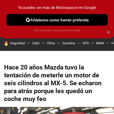
Ya puedes ver más de Motorpasion en Google
PRUEBAS
COCHES ELÉCTRICOS
OBSERVATORIO
F1
Añádenos como fuente preferida
Solo necesitas una cuenta de Google
×
HOY SE HABLA DE
Seguridad
Calor
China
Gasolina
GPS
BMW
F
Hace 20 años Mazda tuvo la
tentación de meterle un motor de
seis cilindros al MX-5. Se echaron
para atrás porque les quedó un
coche muy feo