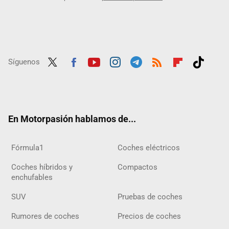
Síguenos
Twit
Fac
Yout
Inst
Tele
RSS
Flip
Tikt
ter
ebo
ube
agra
gra
boar
ok
ok
m
m
d
En Motorpasión hablamos de...
Fórmula1
Coches eléctricos
Coches híbridos y
Compactos
enchufables
SUV
Pruebas de coches
Rumores de coches
Precios de coches