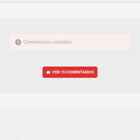
FACEBOOK
TWITTER
FLIPBOARD
E-
WHATSAPP
MAIL
Comentarios cerrados
VER
15 COMENTARIOS