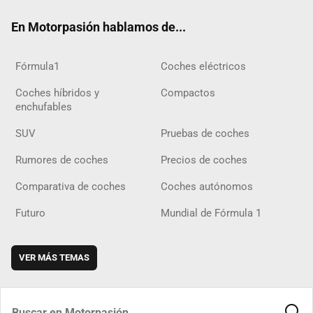
ok
m
m
d
En Motorpasión hablamos de...
Fórmula1
Coches eléctricos
Coches híbridos y
Compactos
enchufables
SUV
Pruebas de coches
Rumores de coches
Precios de coches
Comparativa de coches
Coches autónomos
Futuro
Mundial de Fórmula 1
VER MÁS TEMAS