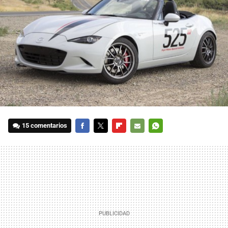
15 comentarios
FACEBOOK
TWITTER
FLIPBOARD
E-
WHATSAPP
MAIL