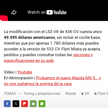
La modificación con el LS3 V8 de 436 CV cuesta unos
49.995 dólares americanos
, sin incluir el coche base,
mientras que por apenas 1.780 dólares más puedes
acceder a la versión de 532 CV. Flyin' Miata ya acepta
pedidos y puedes consultar todas las
opciones y
especificaciones en su web
.
Vídeo |
Youtube
En Motorpasión |
Probamos el nuevo Mazda MX-5... y
no nos quitamos la sonrisa de la cara
TEMAS
Tuning y preparaciones
Mazda
V8
Flyin'