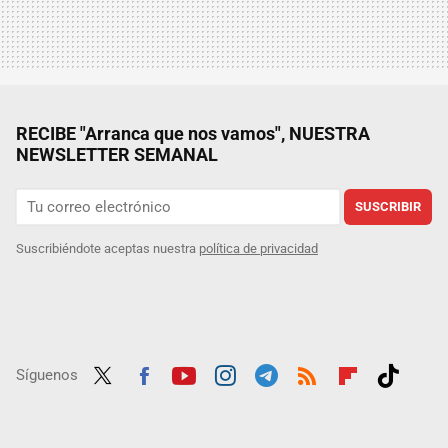
RECIBE "Arranca que nos vamos", NUESTRA
NEWSLETTER SEMANAL
SUSCRIBIR
Suscribiéndote aceptas nuestra
política de privacidad
Síguenos
Twit
Fac
Yout
Inst
Tele
RSS
Flip
Tikt
ter
ebo
ube
agra
gra
boar
ok