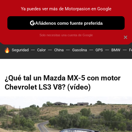
Ya puedes ver más de Motorpasion en Google
PRUEBAS
COCHES ELÉCTRICOS
OBSERVATORIO
F1
Añádenos como fuente preferida
Solo necesitas una cuenta de Google
×
HOY SE HABLA DE
Seguridad
Calor
China
Gasolina
GPS
BMW
F
¿Qué tal un Mazda MX-5 con motor
Chevrolet LS3 V8? (vídeo)